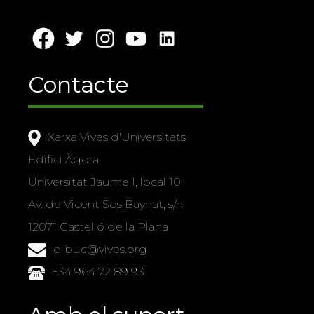
Contacte
Xarxa Vives d'Universitats
Edifici Àgora
Universitat Jaume I, local 10
Av. de Vicent Sos Baynat, s/n
12071 Castelló de la Plana
e-buc@vives.org
+34 964 72 89 93