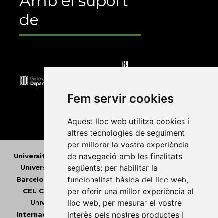
Amb el suport
de
Fem servir cookies
Aquest lloc web utilitza cookies i
altres tecnologies de seguiment
per millorar la vostra experiència
de navegació amb les finalitats
Universitat Abat Oliba CEU
•
Universitat d'Alacant
•
següents:
per habilitar la
Universitat d'Andorra
•
Universitat Autònoma de
funcionalitat bàsica del lloc web
,
Barcelona
•
Universitat de Barcelona
•
Universitat
per oferir una millor experiència al
CEU Cardenal Herrera
•
Universitat de Girona
•
lloc web
,
per mesurar el vostre
Universitat de les Illes Balears
•
Universitat
interès pels nostres productes i
Internacional de Catalunya
•
Universitat Jaume I
•