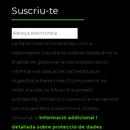
Suscriu-te
La Xarxa Vives d’Universitats, com a
responsable, tractarà les vostres dades amb la
finalitat de gestionar la vostra subscripció i
informar-vos dels actes i activitats que
organitza la Xarxa Vives. Podeu exercir els
drets d’accés, rectificació, supressió,
portabilitat, limitació o oposició al tractament
per mitjans físics o electrònics. Podeu
consultar la
informació addicional i
detallada sobre protecció de dades
.