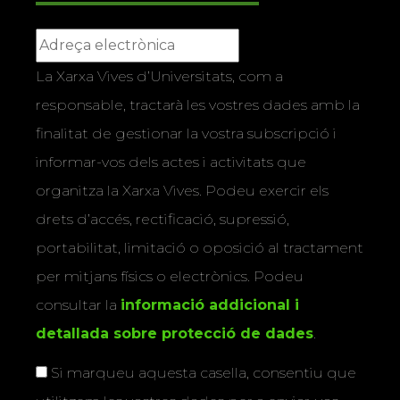
La Xarxa Vives d’Universitats, com a
responsable, tractarà les vostres dades amb la
finalitat de gestionar la vostra subscripció i
informar-vos dels actes i activitats que
organitza la Xarxa Vives. Podeu exercir els
drets d’accés, rectificació, supressió,
portabilitat, limitació o oposició al tractament
per mitjans físics o electrònics. Podeu
consultar la
informació addicional i
detallada sobre protecció de dades
.
Si marqueu aquesta casella, consentiu que