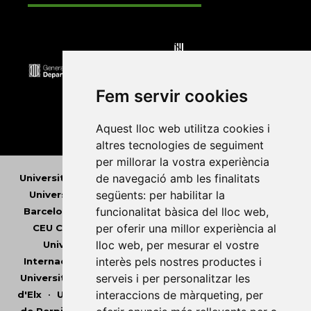
Fem servir cookies
Aquest lloc web utilitza cookies i
altres tecnologies de seguiment
per millorar la vostra experiència
de navegació amb les finalitats
Universitat Abat Oliba CEU
•
Universitat d'Alacant
•
següents:
per habilitar la
Universitat d'Andorra
•
Universitat Autònoma de
funcionalitat bàsica del lloc web
,
Barcelona
•
Universitat de Barcelona
•
Universitat
per oferir una millor experiència al
CEU Cardenal Herrera
•
Universitat de Girona
•
lloc web
,
per mesurar el vostre
Universitat de les Illes Balears
•
Universitat
interès pels nostres productes i
Internacional de Catalunya
•
Universitat Jaume I
•
serveis i per personalitzar les
Universitat de Lleida
•
Universitat Miguel Hernández
interaccions de màrqueting
,
per
d'Elx
•
Universitat Oberta de Catalunya
•
Universitat
de Perpinyà Via Domitia
•
Universitat Politècnica de