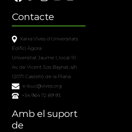
Contacte
Xarxa Vives d'Universitats
Edifici Àgora
Universitat Jaume I, local 10
Av. de Vicent Sos Baynat, s/n
12071 Castelló de la Plana
e-buc@vives.org
+34 964 72 89 93
Amb el suport
de