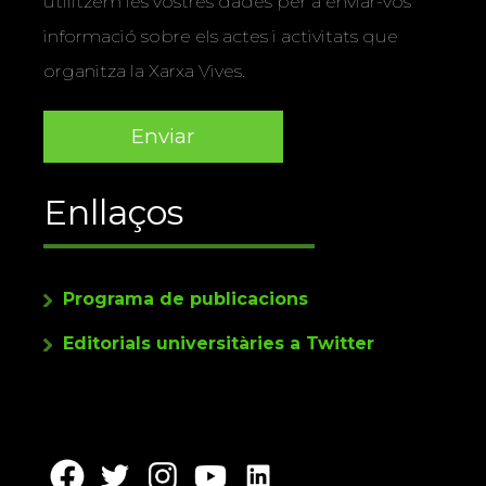
utilitzem les vostres dades per a enviar-vos
informació sobre els actes i activitats que
organitza la Xarxa Vives.
Enllaços
Programa de publicacions
Editorials universitàries a Twitter