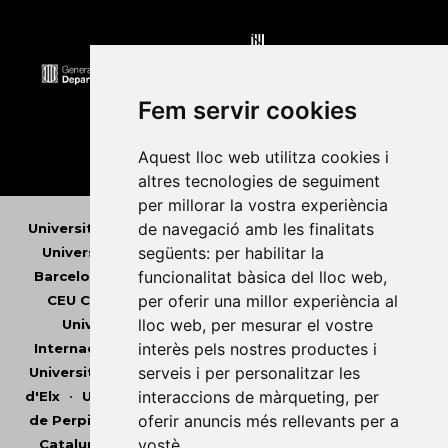
Fem servir cookies
Aquest lloc web utilitza cookies i
altres tecnologies de seguiment
per millorar la vostra experiència
de navegació amb les finalitats
Universitat Abat Oliba CEU
•
Universitat d'Alacant
•
següents:
per habilitar la
Universitat d'Andorra
•
Universitat Autònoma de
funcionalitat bàsica del lloc web
,
Barcelona
•
Universitat de Barcelona
•
Universitat
per oferir una millor experiència al
CEU Cardenal Herrera
•
Universitat de Girona
•
lloc web
,
per mesurar el vostre
Universitat de les Illes Balears
•
Universitat
interès pels nostres productes i
Internacional de Catalunya
•
Universitat Jaume I
•
serveis i per personalitzar les
Universitat de Lleida
•
Universitat Miguel Hernández
interaccions de màrqueting
,
per
d'Elx
•
Universitat Oberta de Catalunya
•
Universitat
oferir anuncis més rellevants per a
de Perpinyà Via Domitia
•
Universitat Politècnica de
vostè
.
Catalunya
•
Universitat Politècnica de València
•