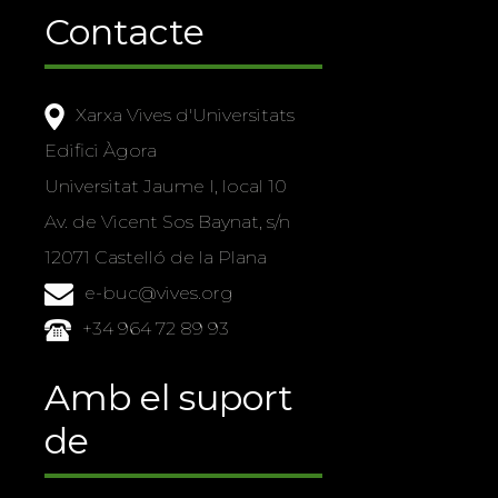
Contacte
Xarxa Vives d'Universitats
Edifici Àgora
Universitat Jaume I, local 10
Av. de Vicent Sos Baynat, s/n
12071 Castelló de la Plana
e-buc@vives.org
+34 964 72 89 93
Amb el suport
de