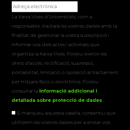
La Xarxa Vives d’Universitats, com a
responsable, tractarà les vostres dades amb la
finalitat de gestionar la vostra subscripció i
informar-vos dels actes i activitats que
organitza la Xarxa Vives. Podeu exercir els
drets d’accés, rectificació, supressió,
portabilitat, limitació o oposició al tractament
per mitjans físics o electrònics. Podeu
consultar la
informació addicional i
detallada sobre protecció de dades
.
Si marqueu aquesta casella, consentiu que
utilitzem les vostres dades per a enviar-vos