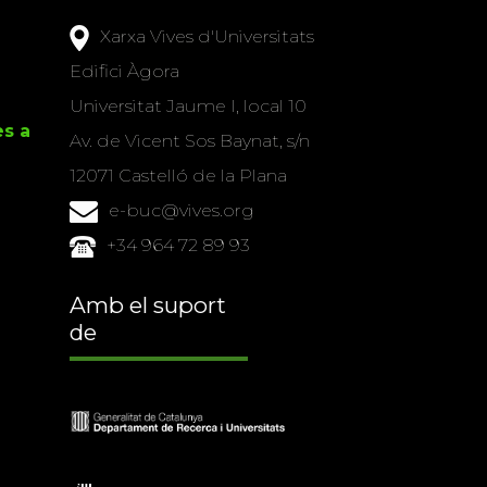
Xarxa Vives d'Universitats
Edifici Àgora
Universitat Jaume I, local 10
es a
Av. de Vicent Sos Baynat, s/n
12071 Castelló de la Plana
e-buc@vives.org
+34 964 72 89 93
Amb el suport
de