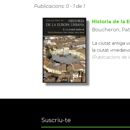
Publicacions: 0 - 1 de 1
Historia de la 
Boucheron, Patr
La ciutat antiga v
la ciutat «medieva
(Publicacions de l
Suscriu-te