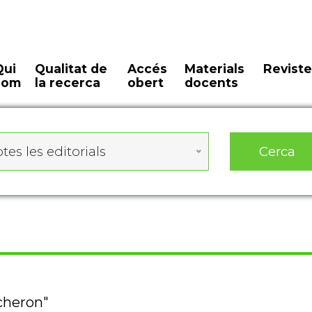
Qui
Qualitat de
Accés
Materials
Reviste
som
la recerca
obert
docents
Cerca
tes les editorials
cheron"