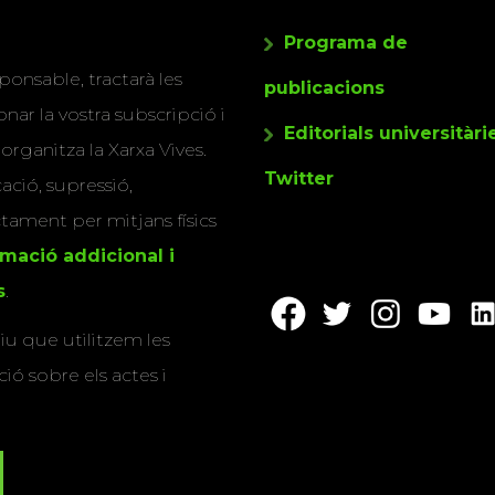
Programa de
ponsable, tractarà les
publicacions
nar la vostra subscripció i
Editorials universitàri
 organitza la Xarxa Vives.
Twitter
cació, supressió,
actament per mitjans físics
rmació addicional i
s
.
u que utilitzem les
ió sobre els actes i