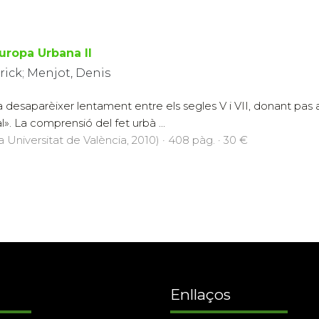
Europa Urbana II
ick; Menjot, Denis
a desaparèixer lentament entre els segles V i VII, donant pas 
l». La comprensió del fet urbà ...
a Universitat de València, 2010) · 408 pàg. · 30 €
Enllaços