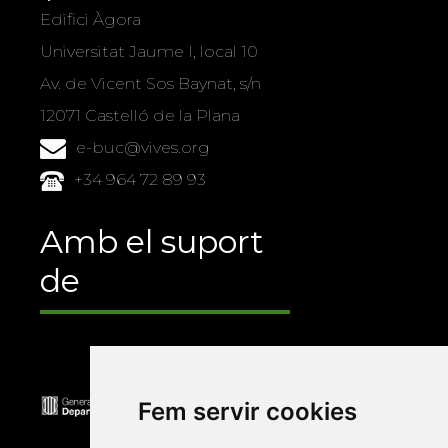
Edifici Àgora
Universitat Jaume I, local 10
Av. de Vicent Sos Baynat, s/n
12071 Castelló de la Plana
e-buc@vives.org
+34 964 72 89 93
Amb el suport
de
Fem servir cookies