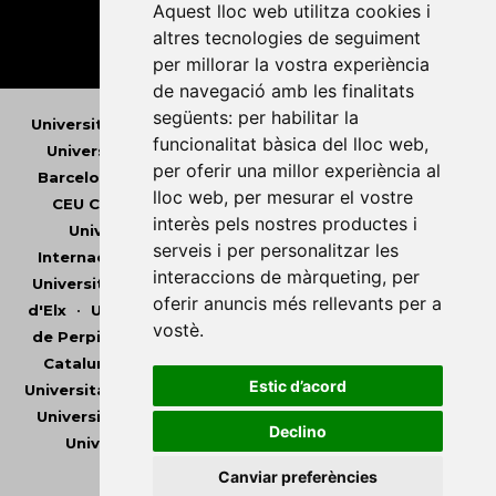
Aquest lloc web utilitza cookies i
altres tecnologies de seguiment
per millorar la vostra experiència
de navegació amb les finalitats
següents:
per habilitar la
Universitat Abat Oliba CEU
•
Universitat d'Alacant
•
funcionalitat bàsica del lloc web
,
Universitat d'Andorra
•
Universitat Autònoma de
per oferir una millor experiència al
Barcelona
•
Universitat de Barcelona
•
Universitat
lloc web
,
per mesurar el vostre
CEU Cardenal Herrera
•
Universitat de Girona
•
interès pels nostres productes i
Universitat de les Illes Balears
•
Universitat
serveis i per personalitzar les
Internacional de Catalunya
•
Universitat Jaume I
•
interaccions de màrqueting
,
per
Universitat de Lleida
•
Universitat Miguel Hernández
oferir anuncis més rellevants per a
d'Elx
•
Universitat Oberta de Catalunya
•
Universitat
vostè
.
de Perpinyà Via Domitia
•
Universitat Politècnica de
Catalunya
•
Universitat Politècnica de València
•
Estic d’acord
Universitat Pompeu Fabra
•
Universitat Ramon Llull
•
Universitat Rovira i Virgili
•
Universitat de Sàsser
•
Declino
Universitat de València
•
Universitat de Vic -
Universitat Central de Catalunya
Canviar preferències