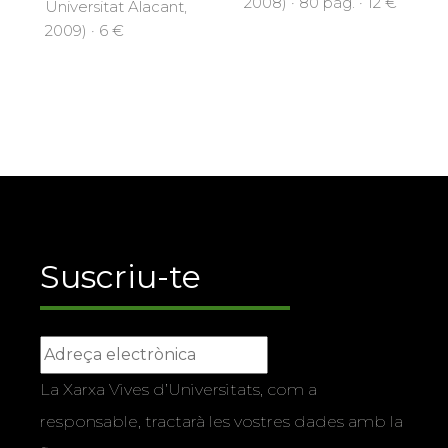
2008) · 80 pàg. · 12 €
Universitat Alacant,
2009) · 6 €
Suscriu-te
La Xarxa Vives d’Universitats, com a
responsable, tractarà les vostres dades amb la