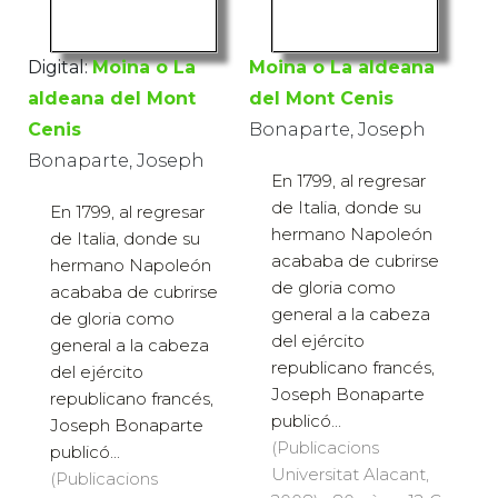
Digital:
Moina o La
Moina o La aldeana
aldeana del Mont
del Mont Cenis
Cenis
Bonaparte, Joseph
Bonaparte, Joseph
En 1799, al regresar
de Italia, donde su
En 1799, al regresar
hermano Napoleón
de Italia, donde su
acababa de cubrirse
hermano Napoleón
de gloria como
acababa de cubrirse
general a la cabeza
de gloria como
del ejército
general a la cabeza
republicano francés,
del ejército
Joseph Bonaparte
republicano francés,
publicó...
Joseph Bonaparte
(Publicacions
publicó...
Universitat Alacant,
(Publicacions