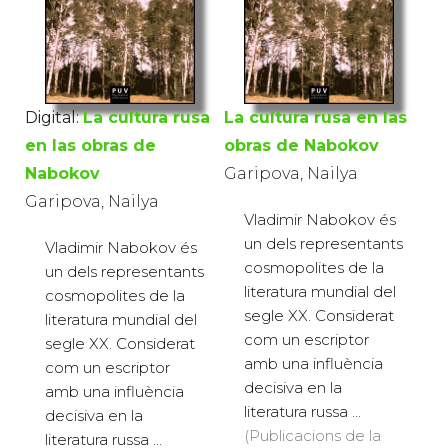
Digital:
La cultura rusa
La cultura rusa en las
en las obras de
obras de Nabokov
Nabokov
Garipova, Nailya
Garipova, Nailya
Vladimir Nabokov és
un dels representants
Vladimir Nabokov és
cosmopolites de la
un dels representants
literatura mundial del
cosmopolites de la
segle XX. Considerat
literatura mundial del
com un escriptor
segle XX. Considerat
amb una influència
com un escriptor
decisiva en la
amb una influència
literatura russa ...
decisiva en la
(Publicacions de la
literatura russa ...