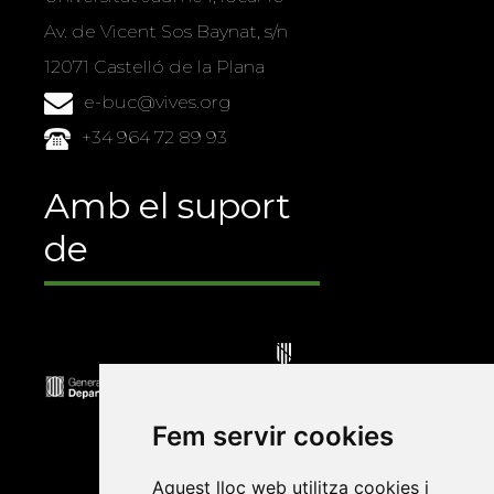
Av. de Vicent Sos Baynat, s/n
12071 Castelló de la Plana
e-buc@vives.org
+34 964 72 89 93
Amb el suport
de
Fem servir cookies
Aquest lloc web utilitza cookies i