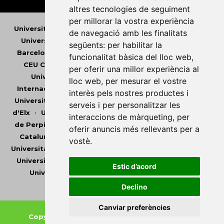
altres tecnologies de seguiment
per millorar la vostra experiència
Universitat Abat Oliba CEU
•
Universitat d'Alacant
•
de navegació amb les finalitats
Universitat d'Andorra
•
Universitat Autònoma de
següents:
per habilitar la
Barcelona
•
Universitat de Barcelona
•
Universitat
funcionalitat bàsica del lloc web
,
CEU Cardenal Herrera
•
Universitat de Girona
•
per oferir una millor experiència al
Universitat de les Illes Balears
•
Universitat
lloc web
,
per mesurar el vostre
Internacional de Catalunya
•
Universitat Jaume I
•
interès pels nostres productes i
Universitat de Lleida
•
Universitat Miguel Hernández
serveis i per personalitzar les
d'Elx
•
Universitat Oberta de Catalunya
•
Universitat
interaccions de màrqueting
,
per
de Perpinyà Via Domitia
•
Universitat Politècnica de
oferir anuncis més rellevants per a
Catalunya
•
Universitat Politècnica de València
•
vostè
.
Universitat Pompeu Fabra
•
Universitat Ramon Llull
•
Universitat Rovira i Virgili
•
Universitat de Sàsser
•
Estic d’acord
Universitat de València
•
Universitat de Vic -
Universitat Central de Catalunya
Declino
Canviar preferències
Copyright © 2026
-
Xarxa Vives d'Universitats