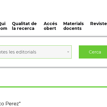
Qui
Qualitat de
Accés
Materials
Reviste
som
la recerca
obert
docents
Cerca
tes les editorials
co Perez"