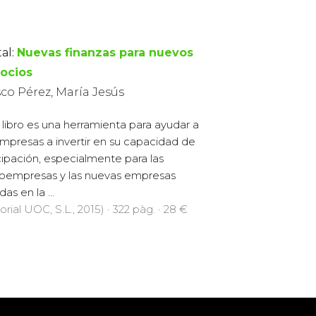
al:
Nuevas finanzas para nuevos
ocios
co Pérez, María Jesús
 libro es una herramienta para ayudar a
empresas a invertir en su capacidad de
cipación, especialmente para las
oempresas y las nuevas empresas
as en la ...
orial UOC, S.L., 2015) · 322 pàg. · 28 €