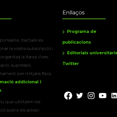
Enllaços
Programa de
ponsable, tractarà les
publicacions
nar la vostra subscripció i
Editorials universitàri
 organitza la Xarxa Vives.
Twitter
cació, supressió,
actament per mitjans físics
rmació addicional i
s
.
u que utilitzem les
ió sobre els actes i