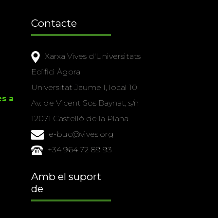
Contacte
Xarxa Vives d'Universitats
Edifici Àgora
Universitat Jaume I, local 10
es a
Av. de Vicent Sos Baynat, s/n
12071 Castelló de la Plana
e-buc@vives.org
+34 964 72 89 93
Amb el suport
de