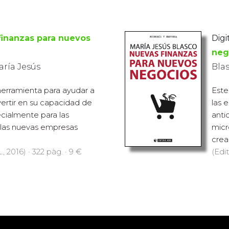
finanzas para nuevos
Digit
neg
aría Jesús
Blas
 herramienta para ayudar a
Este
vertir en su capacidad de
las 
ecialmente para las
anti
las nuevas empresas
micr
cread
., 2016) · 322 pàg. · 9 €
(Edit