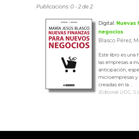
Publicacions: 0 - 2 de 2
Digital:
Nuevas 
negocios
Blasco Pérez, M
Este libro es una
las empresas a in
anticipación, esp
microempresas y 
creadas en la ...
(Editorial UOC, S.L