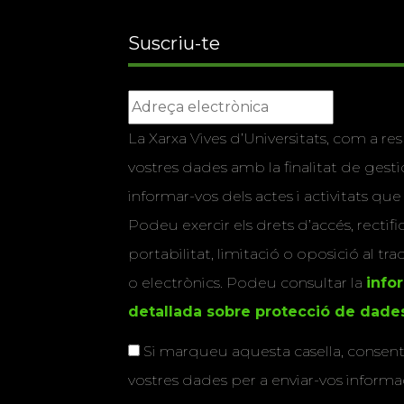
Suscriu-te
La Xarxa Vives d’Universitats, com a res
vostres dades amb la finalitat de gestio
informar-vos dels actes i activitats que
Podeu exercir els drets d’accés, rectifi
portabilitat, limitació o oposició al tr
o electrònics. Podeu consultar la
info
detallada sobre protecció de dade
Si marqueu aquesta casella, consenti
vostres dades per a enviar-vos informac