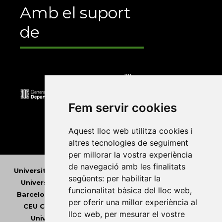
Amb el suport
de
Fem servir cookies
Aquest lloc web utilitza cookies i
altres tecnologies de seguiment
per millorar la vostra experiència
de navegació amb les finalitats
Universitat Abat Oliba CEU
•
Universitat d'Alacant
•
següents:
per habilitar la
Universitat d'Andorra
•
Universitat Autònoma de
funcionalitat bàsica del lloc web
,
Barcelona
•
Universitat de Barcelona
•
Universitat
per oferir una millor experiència al
CEU Cardenal Herrera
•
Universitat de Girona
•
lloc web
,
per mesurar el vostre
Universitat de les Illes Balears
•
Universitat