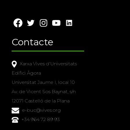
Contacte
Xarxa Vives d'Universitats
Edifici Àgora
Universitat Jaume I, local 10
Av. de Vicent Sos Baynat, s/n
12071 Castelló de la Plana
e-buc@vives.org
+34 964 72 89 93