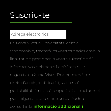
Suscriu-te
La Xarxa Vives d’Universitats, com a
responsable, tractarà les vostres dades amb la
finalitat de gestionar la vostra subscripció i
informar-vos dels actes i activitats que
organitza la Xarxa Vives. Podeu exercir els
drets d’accés, rectificació, supressió,
portabilitat, limitació o oposició al tractament
per mitjans físics o electrònics. Podeu
consultar la
informació addicional i