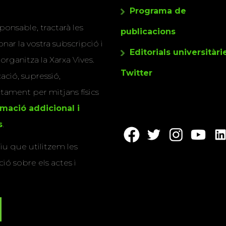
Programa de
ponsable, tractarà les
publicacions
nar la vostra subscripció i
Editorials universitàri
 organitza la Xarxa Vives.
Twitter
cació, supressió,
actament per mitjans físics
rmació addicional i
s
.
u que utilitzem les
ió sobre els actes i