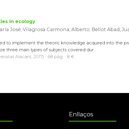
ities in ecology
aría José; Vilagrosa Carmona, Alberto; Bellot Abad, Ju
sed to implement the theoric knowledge acquired into the pract
ze three main types of subjects covered dur...
ersitat Alacant, 2017) · 68 pàg. · 8 €
Enllaços