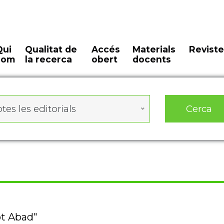
Qui
Qualitat de
Accés
Materials
Reviste
som
la recerca
obert
docents
Cerca
tes les editorials
ot Abad"