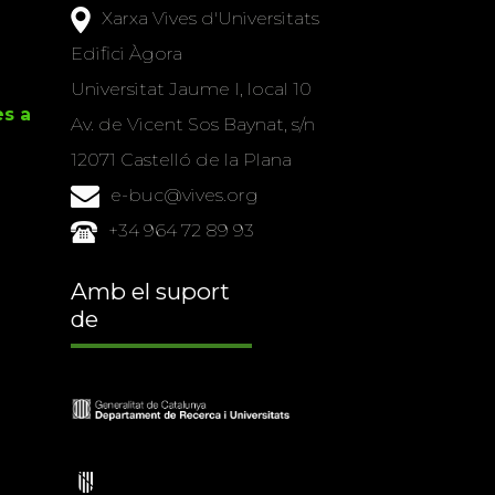
Xarxa Vives d'Universitats
Edifici Àgora
Universitat Jaume I, local 10
es a
Av. de Vicent Sos Baynat, s/n
12071 Castelló de la Plana
e-buc@vives.org
+34 964 72 89 93
Amb el suport
de