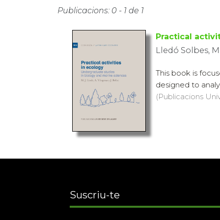
Publicacions: 0 - 1 de 1
Practical activ
Lledó Solbes, M
This book is focu
designed to analy
(Publicacions Univ
Suscriu-te