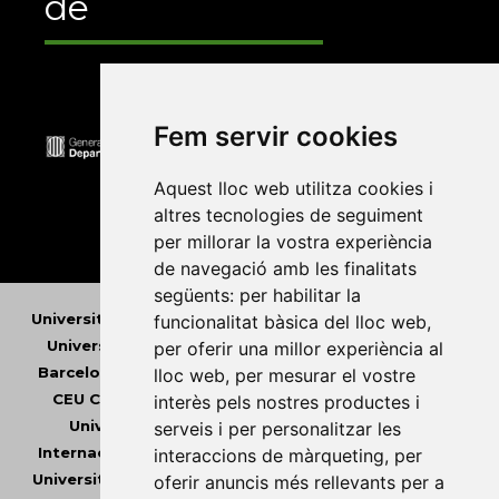
de
Fem servir cookies
Aquest lloc web utilitza cookies i
altres tecnologies de seguiment
per millorar la vostra experiència
de navegació amb les finalitats
següents:
per habilitar la
Universitat Abat Oliba CEU
•
Universitat d'Alacant
•
funcionalitat bàsica del lloc web
,
Universitat d'Andorra
•
Universitat Autònoma de
per oferir una millor experiència al
Barcelona
•
Universitat de Barcelona
•
Universitat
lloc web
,
per mesurar el vostre
CEU Cardenal Herrera
•
Universitat de Girona
•
interès pels nostres productes i
Universitat de les Illes Balears
•
Universitat
serveis i per personalitzar les
Internacional de Catalunya
•
Universitat Jaume I
•
interaccions de màrqueting
,
per
Universitat de Lleida
•
Universitat Miguel Hernández
oferir anuncis més rellevants per a