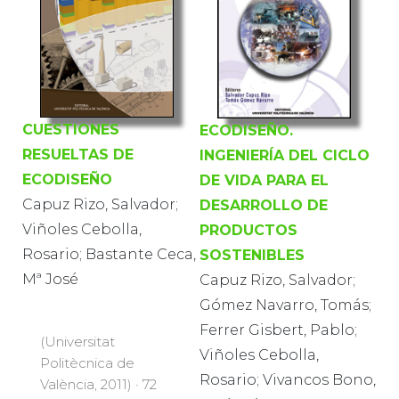
CUESTIONES
ECODISEÑO.
RESUELTAS DE
INGENIERÍA DEL CICLO
ECODISEÑO
DE VIDA PARA EL
Capuz Rizo, Salvador;
DESARROLLO DE
Viñoles Cebolla,
PRODUCTOS
Rosario; Bastante Ceca,
SOSTENIBLES
Mª José
Capuz Rizo, Salvador;
Gómez Navarro, Tomás;
Ferrer Gisbert, Pablo;
(Universitat
Viñoles Cebolla,
Politècnica de
Rosario; Vivancos Bono,
València, 2011) · 72