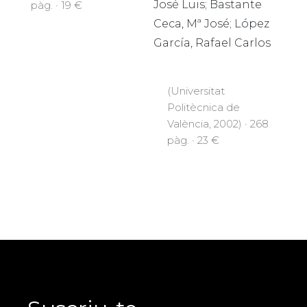
José Luis; Bastante
pàg. · 19 €
Ceca, Mª José; López
García, Rafael Carlos
(Universitat
Politècnica de
València, 2002) · 268
pàg. · 23 €