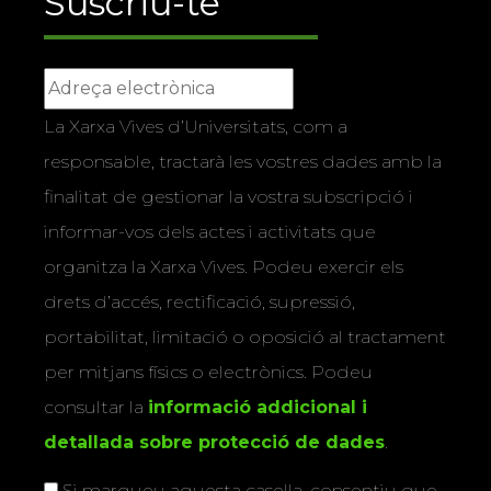
Suscriu-te
La Xarxa Vives d’Universitats, com a
responsable, tractarà les vostres dades amb la
finalitat de gestionar la vostra subscripció i
informar-vos dels actes i activitats que
organitza la Xarxa Vives. Podeu exercir els
drets d’accés, rectificació, supressió,
portabilitat, limitació o oposició al tractament
per mitjans físics o electrònics. Podeu
consultar la
informació addicional i
detallada sobre protecció de dades
.
Si marqueu aquesta casella, consentiu que