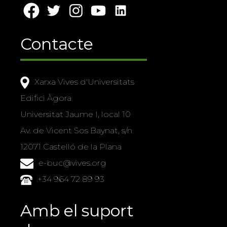
Contacte
Xarxa Vives d'Universitats
Edifici Àgora
Universitat Jaume I, local 10
Av. de Vicent Sos Baynat, s/n
12071 Castelló de la Plana
e-buc@vives.org
+34 964 72 89 93
Amb el suport