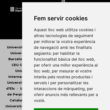
Fem servir cookies
Aquest lloc web utilitza cookies i
altres tecnologies de seguiment
per millorar la vostra experiència
de navegació amb les finalitats
Universitat Abat Oliba CEU
•
Universitat d'Alacant
•
següents:
per habilitar la
Universitat d'Andorra
•
Universitat Autònoma de
funcionalitat bàsica del lloc web
,
Barcelona
•
Universitat de Barcelona
•
Universitat
per oferir una millor experiència al
CEU Cardenal Herrera
•
Universitat de Girona
•
lloc web
,
per mesurar el vostre
Universitat de les Illes Balears
•
Universitat
interès pels nostres productes i
Internacional de Catalunya
•
Universitat Jaume I
•
serveis i per personalitzar les
Universitat de Lleida
•
Universitat Miguel Hernández
interaccions de màrqueting
,
per
d'Elx
•
Universitat Oberta de Catalunya
•
Universitat
oferir anuncis més rellevants per a
de Perpinyà Via Domitia
•
Universitat Politècnica de
vostè
.
Catalunya
•
Universitat Politècnica de València
•
Universitat Pompeu Fabra
•
Universitat Ramon Llull
•