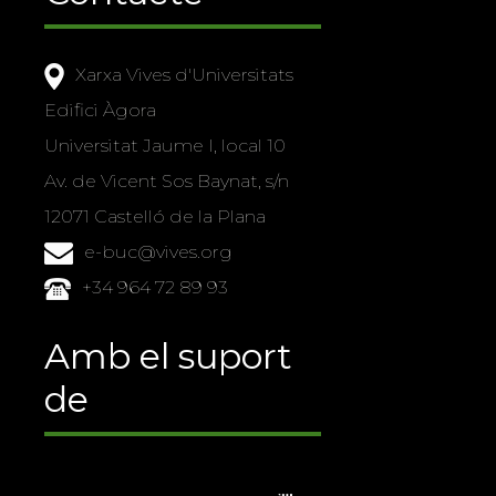
Xarxa Vives d'Universitats
Edifici Àgora
Universitat Jaume I, local 10
Av. de Vicent Sos Baynat, s/n
12071 Castelló de la Plana
e-buc@vives.org
+34 964 72 89 93
Amb el suport
de