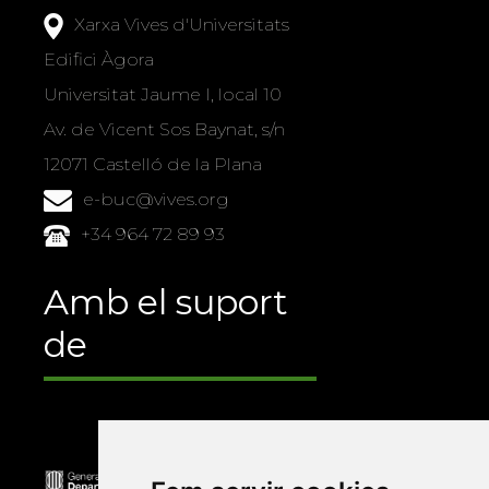
Xarxa Vives d'Universitats
Edifici Àgora
Universitat Jaume I, local 10
Av. de Vicent Sos Baynat, s/n
12071 Castelló de la Plana
e-buc@vives.org
+34 964 72 89 93
Amb el suport
de