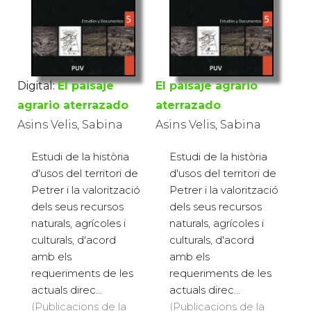
Digital:
El paisaje
El paisaje agrario
agrario aterrazado
aterrazado
Asins Velis, Sabina
Asins Velis, Sabina
Estudi de la història
Estudi de la història
d'usos del territori de
d'usos del territori de
Petrer i la valorització
Petrer i la valorització
dels seus recursos
dels seus recursos
naturals, agrícoles i
naturals, agrícoles i
culturals, d'acord
culturals, d'acord
amb els
amb els
requeriments de les
requeriments de les
actuals direc...
actuals direc...
(Publicacions de la
(Publicacions de la