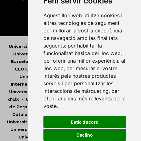
Fem servir cookies
Aquest lloc web utilitza cookies i
altres tecnologies de seguiment
per millorar la vostra experiència
de navegació amb les finalitats
següents:
per habilitar la
Universitat Abat Oliba CEU
•
Universitat d'Alacant
•
funcionalitat bàsica del lloc web
,
Universitat d'Andorra
•
Universitat Autònoma de
per oferir una millor experiència al
Barcelona
•
Universitat de Barcelona
•
Universitat
lloc web
,
per mesurar el vostre
CEU Cardenal Herrera
•
Universitat de Girona
•
interès pels nostres productes i
Universitat de les Illes Balears
•
Universitat
serveis i per personalitzar les
Internacional de Catalunya
•
Universitat Jaume I
•
interaccions de màrqueting
,
per
Universitat de Lleida
•
Universitat Miguel Hernández
oferir anuncis més rellevants per a
d'Elx
•
Universitat Oberta de Catalunya
•
Universitat
vostè
.
de Perpinyà Via Domitia
•
Universitat Politècnica de
Catalunya
•
Universitat Politècnica de València
•
Universitat Pompeu Fabra
•
Universitat Ramon Llull
•
Estic d’acord
Universitat Rovira i Virgili
•
Universitat de Sàsser
•
Declino
Universitat de València
•
Universitat de Vic -