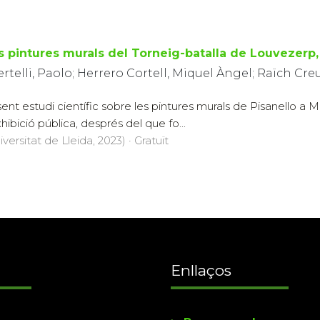
s pintures murals del Torneig-batalla de Louvezerp,
ertelli, Paolo; Herrero Cortell, Miquel Àngel; Raïch Cre
ent estudi científic sobre les pintures murals de Pisanello a
hibició pública, després del que fo...
versitat de Lleida, 2023) · Gratuït
Enllaços