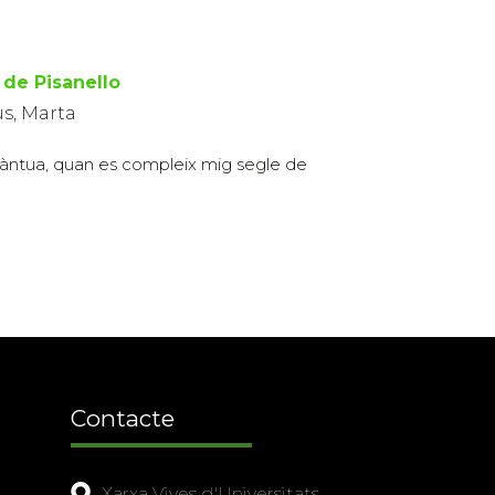
 de Pisanello
us, Marta
 Màntua, quan es compleix mig segle de
Contacte
Xarxa Vives d'Universitats