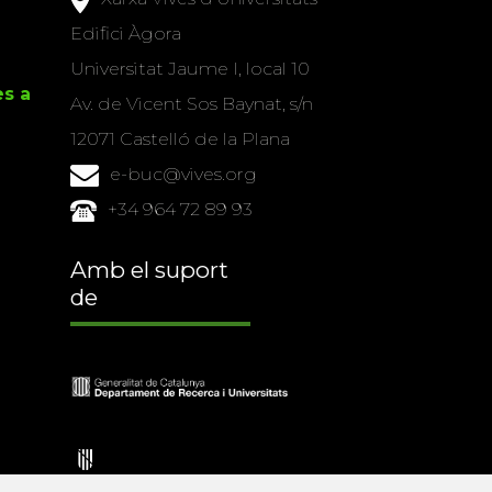
Edifici Àgora
Universitat Jaume I, local 10
es a
Av. de Vicent Sos Baynat, s/n
12071 Castelló de la Plana
e-buc@vives.org
+34 964 72 89 93
Amb el suport
de