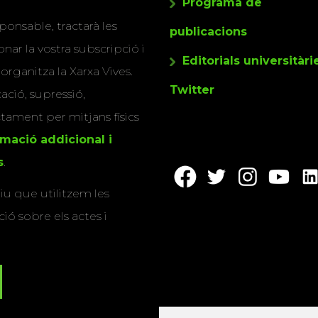
Programa de
ponsable, tractarà les
publicacions
nar la vostra subscripció i
Editorials universitàri
 organitza la Xarxa Vives.
Twitter
cació, supressió,
actament per mitjans físics
rmació addicional i
s
.
u que utilitzem les
ió sobre els actes i