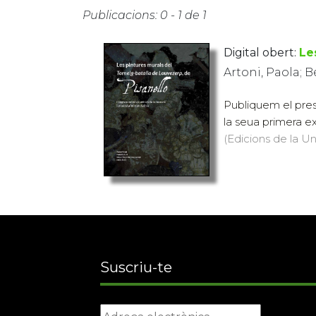
Publicacions: 0 - 1 de 1
Digital obert:
Le
Artoni, Paola; B
Publiquem el pres
la seua primera ex
(Edicions de la Uni
Suscriu-te