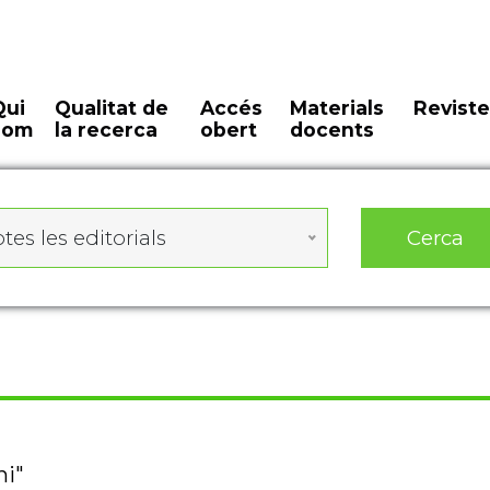
Qui
Qualitat de
Accés
Materials
Reviste
som
la recerca
obert
docents
Cerca
tes les editorials
ni"