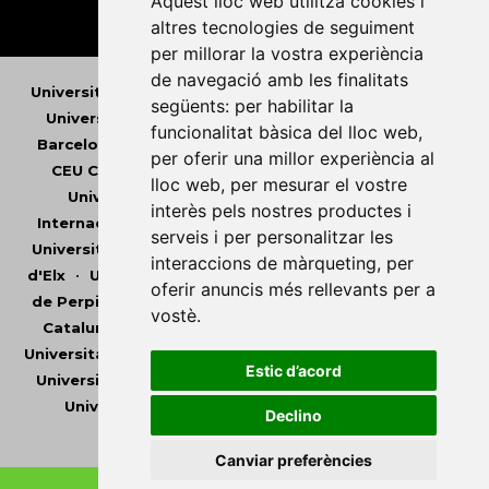
Aquest lloc web utilitza cookies i
altres tecnologies de seguiment
per millorar la vostra experiència
de navegació amb les finalitats
Universitat Abat Oliba CEU
•
Universitat d'Alacant
•
següents:
per habilitar la
Universitat d'Andorra
•
Universitat Autònoma de
funcionalitat bàsica del lloc web
,
Barcelona
•
Universitat de Barcelona
•
Universitat
per oferir una millor experiència al
CEU Cardenal Herrera
•
Universitat de Girona
•
lloc web
,
per mesurar el vostre
Universitat de les Illes Balears
•
Universitat
interès pels nostres productes i
Internacional de Catalunya
•
Universitat Jaume I
•
serveis i per personalitzar les
Universitat de Lleida
•
Universitat Miguel Hernández
interaccions de màrqueting
,
per
d'Elx
•
Universitat Oberta de Catalunya
•
Universitat
oferir anuncis més rellevants per a
de Perpinyà Via Domitia
•
Universitat Politècnica de
vostè
.
Catalunya
•
Universitat Politècnica de València
•
Universitat Pompeu Fabra
•
Universitat Ramon Llull
•
Estic d’acord
Universitat Rovira i Virgili
•
Universitat de Sàsser
•
Universitat de València
•
Universitat de Vic -
Declino
Universitat Central de Catalunya
Canviar preferències