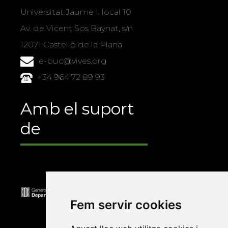
Universitat Jaume I, local 10
Av. de Vicent Sos Baynat, s/n
12071 Castelló de la Plana
e-buc@vives.org
+34 964 72 89 93
Amb el suport
de
Fem servir cookies