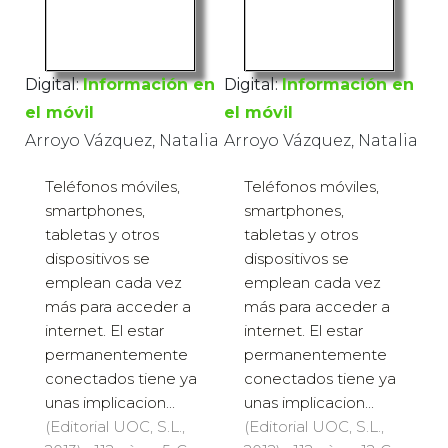
Digital:
Información en
Digital:
Información en
el móvil
el móvil
Arroyo Vázquez, Natalia
Arroyo Vázquez, Natalia
Teléfonos móviles,
Teléfonos móviles,
smartphones,
smartphones,
tabletas y otros
tabletas y otros
dispositivos se
dispositivos se
emplean cada vez
emplean cada vez
más para acceder a
más para acceder a
internet. El estar
internet. El estar
permanentemente
permanentemente
conectados tiene ya
conectados tiene ya
unas implicacion...
unas implicacion...
(Editorial UOC, S.L.,
(Editorial UOC, S.L.,