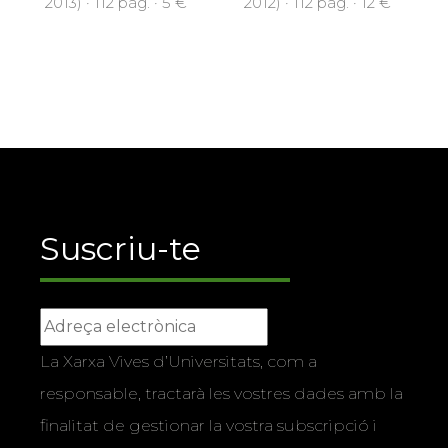
2013) · 112 pàg. · 5 €
2012) · 112 pàg. · 12 €
Suscriu-te
La Xarxa Vives d’Universitats, com a
responsable, tractarà les vostres dades amb la
finalitat de gestionar la vostra subscripció i