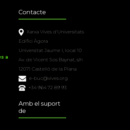
Contacte
Xarxa Vives d'Universitats
Edifici Àgora
Universitat Jaume I, local 10
es a
Av. de Vicent Sos Baynat, s/n
12071 Castelló de la Plana
e-buc@vives.org
+34 964 72 89 93
Amb el suport
de