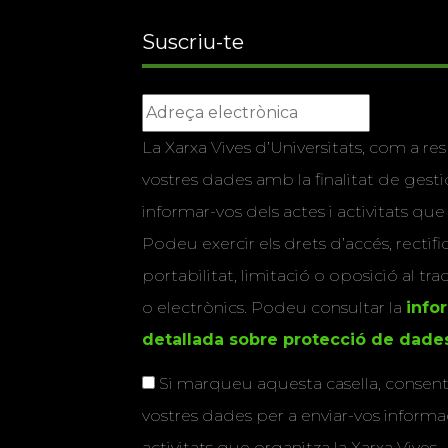
Suscriu-te
La Xarxa Vives d’Universitats, com a res
vostres dades amb la finalitat de gestio
informar-vos dels actes i activitats que
Podeu exercir els drets d’accés, rectifi
portabilitat, limitació o oposició al tr
o electrònics. Podeu consultar la
info
detallada sobre protecció de dade
Si marqueu aquesta casella, consenti
vostres dades per a enviar-vos informac
activitats que organitza la Xarxa Vives.