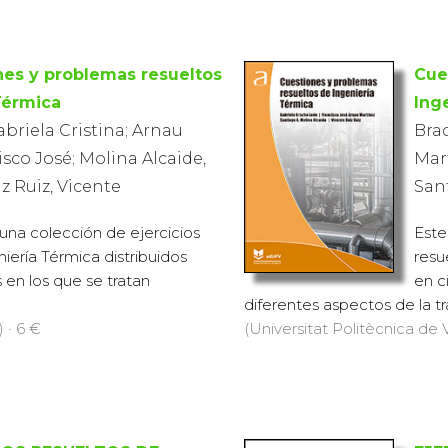
nes y problemas resueltos
Cue
Térmica
Ing
briela Cristina; Arnau
Brac
isco José; Molina Alcaide,
Mart
z Ruiz, Vicente
Sant
 una colección de ejercicios
Este
iería Térmica distribuidos
resu
 en los que se tratan
en c
diferentes aspectos de la tra
 · 6 €
(Universitat Politècnica de V