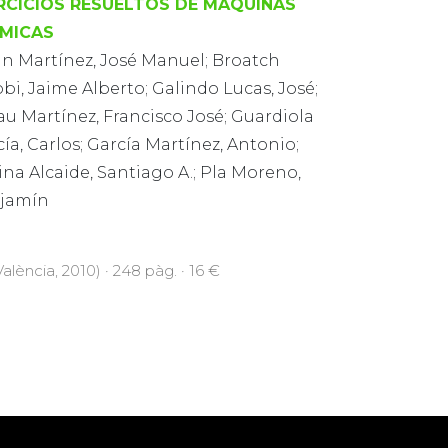
RCICIOS RESUELTOS DE MÁQUINAS
MICAS
án Martínez, José Manuel; Broatch
bi, Jaime Alberto; Galindo Lucas, José;
u Martínez, Francisco José; Guardiola
ía, Carlos; García Martínez, Antonio;
na Alcaide, Santiago A.; Pla Moreno,
jamín
alència, 2010) · 248 pàg. · 16 €