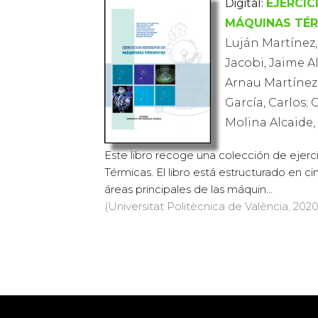
Digital:
EJERCIC
MÁQUINAS TÉ
Luján Martínez,
Jacobi, Jaime Al
Arnau Martínez,
García, Carlos; 
Molina Alcaide,
Este libro recoge una colección de ejerc
Térmicas. El libro está estructurado en ci
áreas principales de las máquin...
(Universitat Politècnica de València, 2020