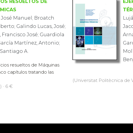
IOS RESUELTOS DE
EJE
RMICAS
TÉR
 José Manuel; Broatch
Luj
berto; Galindo Lucas, José;
Jaco
 Francisco José; Guardiola
Arna
García Martínez, Antonio;
Garc
 Santiago A.
Moli
Ben
icios resueltos de Máquinas
nco capítulos tratando las
(Universitat Politècnica de V
) · 6 €