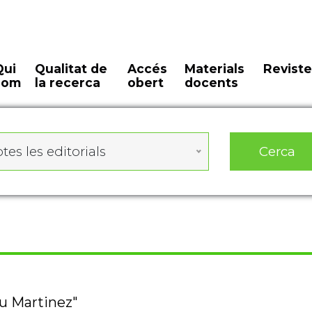
Qui
Qualitat de
Accés
Materials
Reviste
som
la recerca
obert
docents
Cerca
tes les editorials
au Martinez"