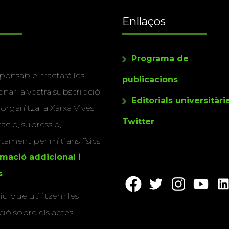
Enllaços
Programa de
ponsable, tractarà les
publicacions
nar la vostra subscripció i
Editorials universitàri
 organitza la Xarxa Vives.
Twitter
cació, supressió,
actament per mitjans físics
rmació addicional i
s
.
u que utilitzem les
ió sobre els actes i