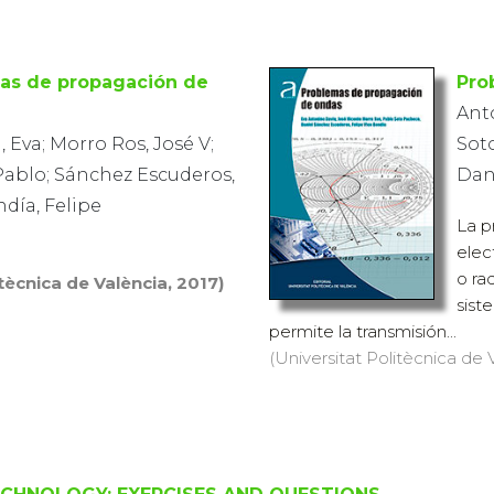
as de propagación de
Pro
Anto
 Eva; Morro Ros, José V;
Sot
Pablo; Sánchez Escuderos,
Dani
ndía, Felipe
La p
elec
o ra
itècnica de València, 2017)
sist
permite la transmisión...
(Universitat Politècnica de V