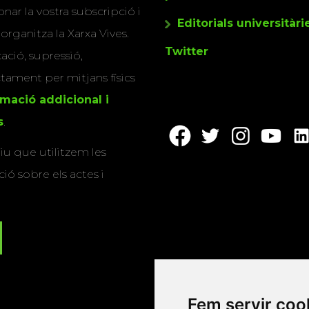
nar la vostra subscripció i
Editorials universitàri
 organitza la Xarxa Vives.
Twitter
cació, supressió,
actament per mitjans físics
rmació addicional i
s
.
u que utilitzem les
ió sobre els actes i
Fem servir coo