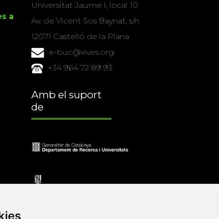
Universitat Jaume I, local 10
es a
Av. de Vicent Sos Baynat, s/n
12071 Castelló de la Plana
e-buc@vives.org
+34 964 72 89 93
Amb el suport
de
kies