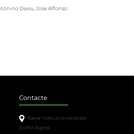
Antonino Daviu, Jose Alfonso
Contacte
Xarxa Vives d'Universitats
Edifici Àgora