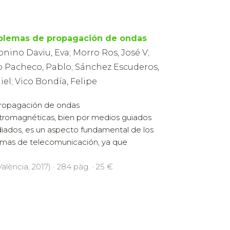
blemas de propagación de ondas
nino Daviu, Eva; Morro Ros, José V;
o Pacheco, Pablo; Sánchez Escuderos,
el; Vico Bondía, Felipe
ropagación de ondas
tromagnéticas, bien por medios guiados
diados, es un aspecto fundamental de los
emas de telecomunicación, ya que
alència, 2017) · 284 pàg. · 25 €