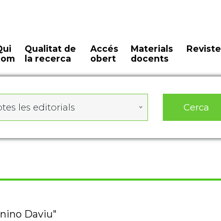
Qui
Qualitat de
Accés
Materials
Reviste
som
la recerca
obert
docents
Cerca
tes les editorials
onino Daviu"