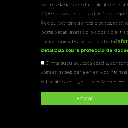
vostres dades amb la finalitat de gestio
informar-vos dels actes i activitats que
Podeu exercir els drets d’accés, rectifi
portabilitat, limitació o oposició al tr
o electrònics. Podeu consultar la
info
detallada sobre protecció de dade
Si marqueu aquesta casella, consenti
vostres dades per a enviar-vos informac
activitats que organitza la Xarxa Vives.