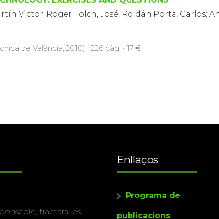
ECHNOLOGY: EXERCISES AND QUESTIONS
rtín Victor; Roger Folch, José; Roldán Porta, Carlos; 
cnica de València, 2010) · 226 pàg. · 17 €
Enllaços
Programa de
ponsable, tractarà les
publicacions