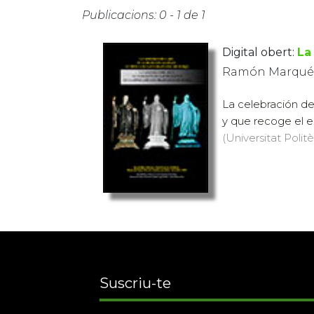
Publicacions: 0 - 1 de 1
Digital obert:
La
Ramón Marqués, 
La celebración de
y que recoge el es
(Universitat Politè
Suscriu-te