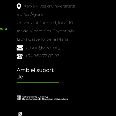
Xarxa Vives d'Universitats
Edifici Àgora
Universitat Jaume I, local 10
es a
Av. de Vicent Sos Baynat, s/n
12071 Castelló de la Plana
e-buc@vives.org
+34 964 72 89 93
Amb el suport
de