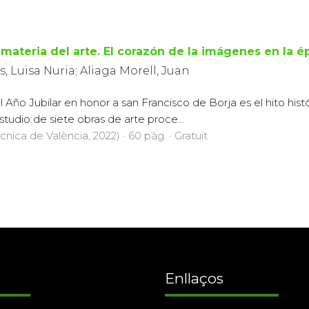
 materia del arte. El corazón de la imágenes en la 
Luisa Nuria; Aliaga Morell, Juan
l Año Jubilar en honor a san Francisco de Borja es el hito his
tudio de siete obras de arte proce...
cnica de València, 2022) · 60 pàg. · Gratuït
Enllaços