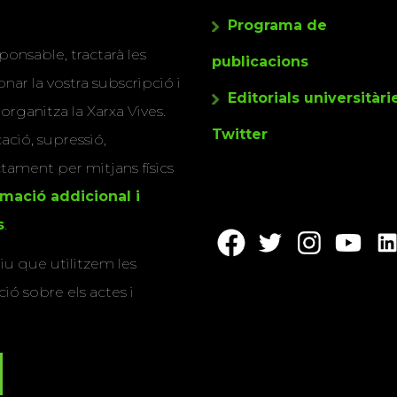
Programa de
ponsable, tractarà les
publicacions
nar la vostra subscripció i
Editorials universitàri
 organitza la Xarxa Vives.
Twitter
cació, supressió,
actament per mitjans físics
rmació addicional i
s
.
u que utilitzem les
ió sobre els actes i