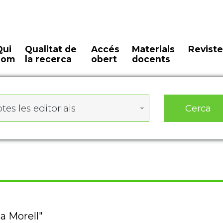
Qui
Qualitat de
Accés
Materials
Reviste
som
la recerca
obert
docents
Cerca
tes les editorials
ga Morell"