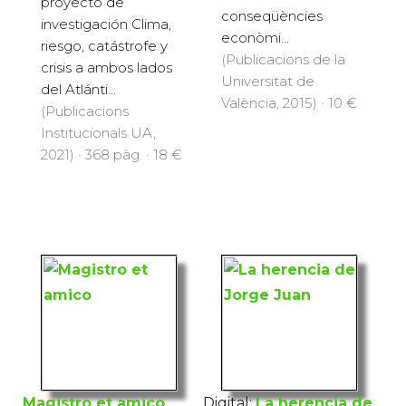
proyecto de
conseqüències
investigación Clima,
econòmi...
riesgo, catástrofe y
(Publicacions de la
crisis a ambos lados
Universitat de
del Atlánti...
València, 2015) · 10 €
(Publicacions
Institucionals UA,
2021) · 368 pàg. · 18 €
Magistro et amico
Digital:
La herencia de