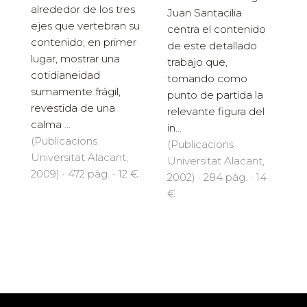
alrededor de los tres
Juan Santacilia
ejes que vertebran su
centra el contenido
contenido; en primer
de este detallado
lugar, mostrar una
trabajo que,
cotidianeidad
tomando como
sumamente frágil,
punto de partida la
revestida de una
relevante figura del
calma ...
in...
(Publicacions
(Publicacions
Universitat Alacant,
Universitat Alacant,
2009) · 472 pàg. · 12 €
2002) · 284 pàg. · 14
€