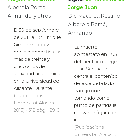
Alberola Roma,
Jorge Juan
Armando; y otros
Die Maculet, Rosario;
Alberola Romá,
El 30 de septiembre
Armando
de 2011 el Dr. Enrique
Giménez López
La muerte
decidió poner fin a la
abintestato en 1773
más de treinta y
del científico Jorge
cinco años de
Juan Santacilia
actividad académica
centra el contenido
en la Universidad de
de este detallado
Alicante. Durante...
trabajo que,
(Publicacions
tomando como
Universitat Alacant,
punto de partida la
2013) · 312 pàg. · 29 €
relevante figura del
in...
(Publicacions
Universitat Alacant,