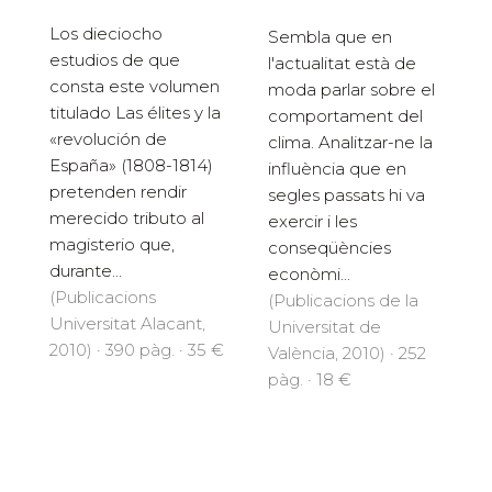
Los dieciocho
Sembla que en
estudios de que
l'actualitat està de
consta este volumen
moda parlar sobre el
titulado Las élites y la
comportament del
«revolución de
clima. Analitzar-ne la
España» (1808-1814)
influència que en
pretenden rendir
segles passats hi va
merecido tributo al
exercir i les
magisterio que,
conseqüències
durante...
econòmi...
(Publicacions
(Publicacions de la
Universitat Alacant,
Universitat de
2010) · 390 pàg. · 35 €
València, 2010) · 252
pàg. · 18 €