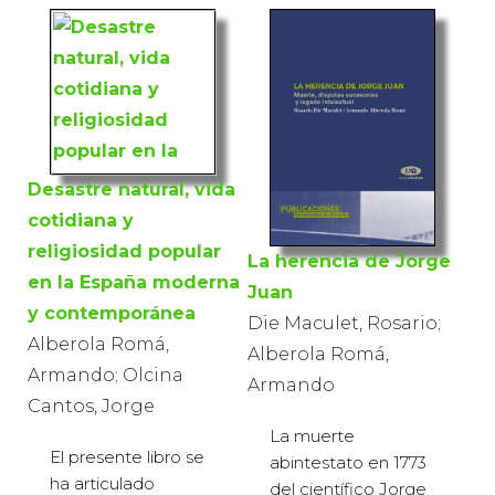
Desastre natural, vida
cotidiana y
religiosidad popular
La herencia de Jorge
en la España moderna
Juan
y contemporánea
Die Maculet, Rosario;
Alberola Romá,
Alberola Romá,
Armando; Olcina
Armando
Cantos, Jorge
La muerte
El presente libro se
abintestato en 1773
ha articulado
del científico Jorge