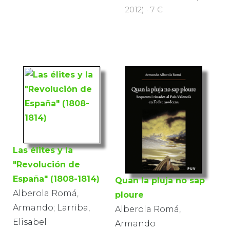
2012) · 7 €
Las élites y la
"Revolución de
España" (1808-1814)
Quan la pluja no sap
Alberola Romá,
ploure
Armando; Larriba,
Alberola Romá,
Elisabel
Armando