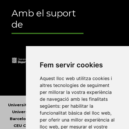
Amb el suport
de
Fem servir cookies
Aquest lloc web utilitza cookies i
altres tecnologies de seguiment
per millorar la vostra experiència
de navegació amb les finalitats
Universitat Abat Oliba CEU
•
Universitat d'Alacant
•
següents:
per habilitar la
Universitat d'Andorra
•
Universitat Autònoma de
funcionalitat bàsica del lloc web
,
Barcelona
•
Universitat de Barcelona
•
Universitat
per oferir una millor experiència al
CEU Cardenal Herrera
•
Universitat de Girona
•
lloc web
,
per mesurar el vostre