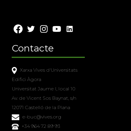
Contacte
Xarxa Vives d'Universitats
Edifici Àgora
Universitat Jaume I, local 10
Av. de Vicent Sos Baynat, s/n
12071 Castelló de la Plana
e-buc@vives.org
+34 964 72 89 93