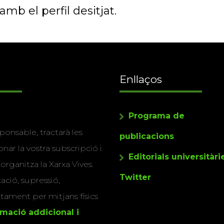
mb el perfil desitjat.
Enllaços
Programa de
ponsable, tractarà les
publicacions
nar la vostra subscripció i
Editorials universitàri
 organitza la Xarxa Vives.
Twitter
cació, supressió,
actament per mitjans físics
rmació addicional i