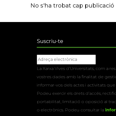
No s'ha trobat cap publicació a
Suscriu-te
La Xarxa Vives d’Universitats, com a res
vostres dades amb la finalitat de gestio
informar-vos dels actes i activitats que
Podeu exercir els drets d’accés, rectifi
portabilitat, limitació o oposició al tr
o electrònics. Podeu consultar la
info