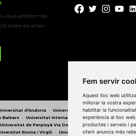
s
.
u que utilitzem les
ió sobre els actes i
Fem servir coo
Aquest lloc web utilitz
millorar la vostra expe
habilitar la funcionalit
Universitat d'Andorra
•
Universitat Autònoma de Barcelona
experiència al lloc web
es Balears
•
Universitat Internacional de Catalunya
•
Univers
productes i serveis i p
Universitat de Perpinyà Via Domitia
•
Universitat Politècni
oferir anuncis més rell
niversitat Rovira i Virgili
•
Universitat de Sàsser
•
Universita