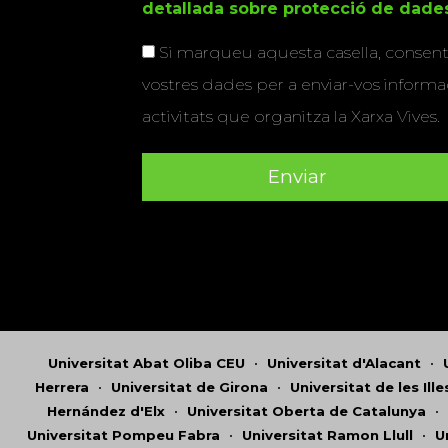
detallada sobre protecció de dade
Si marqueu aquesta casella, consenti
vostres dades per a enviar-vos informac
activitats que organitza la Xarxa Vives.
Universitat Abat Oliba CEU
•
Universitat d'Alacant
•
Herrera
•
Universitat de Girona
•
Universitat de les Ill
Hernández d'Elx
•
Universitat Oberta de Catalunya
•
Universitat Pompeu Fabra
•
Universitat Ramon Llull
•
U