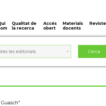
Qui
Qualitat de
Accés
Materials
Reviste
som
la recerca
obert
docents
Cerca
tes les editorials
t Guasch"