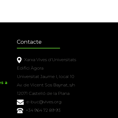
Contacte
Xarxa Vives d'Universitats
Edifici Àgora
Universitat Jaume I, local 10
es a
Av. de Vicent Sos Baynat, s/n
12071 Castelló de la Plana
e-buc@vives.org
+34 964 72 89 93