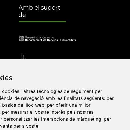
Amb el suport
de
kies
a cookies i altres tecnologies de seguiment per
riència de navegació amb les finalitats següents:
per
at bàsica del lloc web
,
per oferir una millor
•
Universitat de Barcelona
•
Universitat CEU Cardenal
,
per mesurar el vostre interès pels nostres
itat Jaume I
•
Universitat de Lleida
•
Universitat Miguel
er personalitzar les interaccions de màrqueting
,
per
ca de Catalunya
•
Universitat Politècnica de València
•
evants per a vostè
.
t de València
•
Universitat de Vic - Universitat Central de