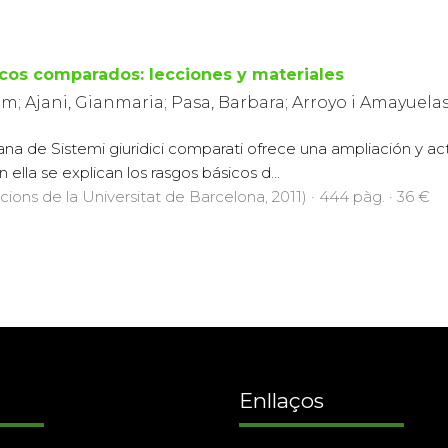
icos comparados: lecciones y materiales
m; Ajani, Gianmaria; Pasa, Barbara; Arroyo i Amayuelas
ana de Sistemi giuridici comparati ofrece una ampliación y act
 ella se explican los rasgos básicos d...
icions de la Universitat de Barcelona, 2011) · 444 pàg. · 36 €
Enllaços