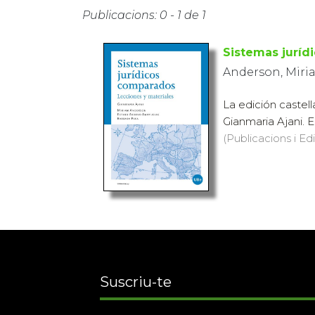
Publicacions: 0 - 1 de 1
Sistemas juríd
Anderson, Miria
La edición castell
Gianmaria Ajani. En
(Publicacions i Ed
Suscriu-te