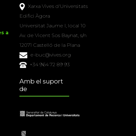
Xarxa Vives d'Universitats
Edifici Àgora
Universitat Jaume I, local 10
es a
Av. de Vicent Sos Baynat, s/n
12071 Castelló de la Plana
e-buc@vives.org
+34 964 72 89 93
Amb el suport
de