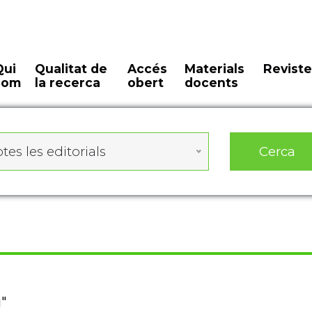
Qui
Qualitat de
Accés
Materials
Reviste
som
la recerca
obert
docents
Cerca
tes les editorials
i"