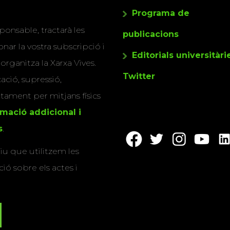
Programa de
ponsable, tractarà les
publicacions
nar la vostra subscripció i
Editorials universitàri
 organitza la Xarxa Vives.
Twitter
cació, supressió,
actament per mitjans físics
rmació addicional i
s
.
u que utilitzem les
ió sobre els actes i