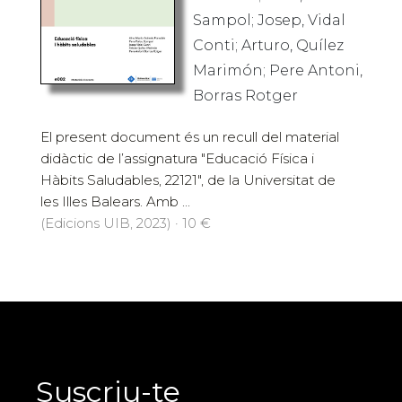
Sampol; Josep, Vidal
Conti; Arturo, Quílez
Marimón; Pere Antoni,
Borras Rotger
El present document és un recull del material
didàctic de l’assignatura "Educació Física i
Hàbits Saludables, 22121", de la Universitat de
les Illes Balears. Amb ...
(Edicions UIB, 2023) · 10 €
Suscriu-te