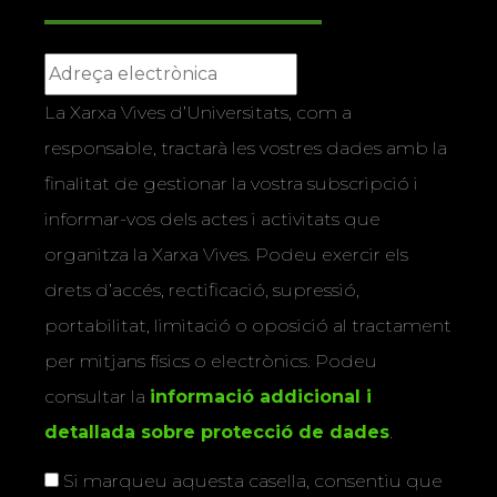
La Xarxa Vives d’Universitats, com a
responsable, tractarà les vostres dades amb la
finalitat de gestionar la vostra subscripció i
informar-vos dels actes i activitats que
organitza la Xarxa Vives. Podeu exercir els
drets d’accés, rectificació, supressió,
portabilitat, limitació o oposició al tractament
per mitjans físics o electrònics. Podeu
consultar la
informació addicional i
detallada sobre protecció de dades
.
Si marqueu aquesta casella, consentiu que