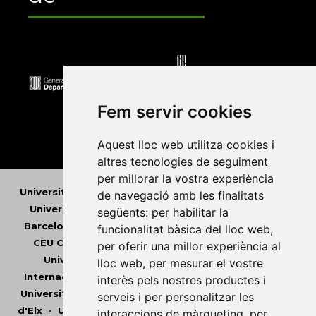
Fem servir cookies
Aquest lloc web utilitza cookies i
altres tecnologies de seguiment
per millorar la vostra experiència
Universitat Abat Oliba CEU
•
Universitat d'Alacant
•
de navegació amb les finalitats
Universitat d'Andorra
•
Universitat Autònoma de
següents:
per habilitar la
Barcelona
•
Universitat de Barcelona
•
Universitat
funcionalitat bàsica del lloc web
,
CEU Cardenal Herrera
•
Universitat de Girona
•
per oferir una millor experiència al
Universitat de les Illes Balears
•
Universitat
lloc web
,
per mesurar el vostre
Internacional de Catalunya
•
Universitat Jaume I
•
interès pels nostres productes i
Universitat de Lleida
•
Universitat Miguel Hernández
serveis i per personalitzar les
d'Elx
•
Universitat Oberta de Catalunya
•
Universitat
interaccions de màrqueting
,
per