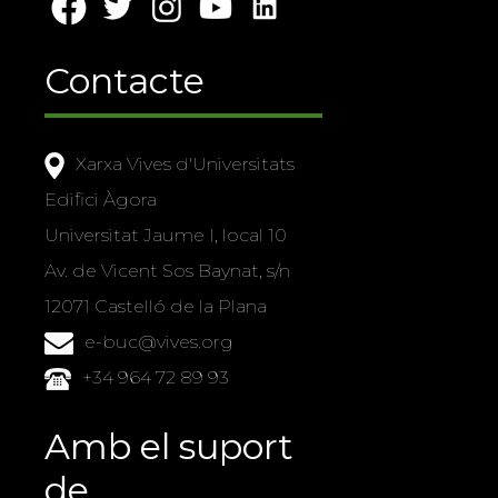
Contacte
Xarxa Vives d'Universitats
Edifici Àgora
Universitat Jaume I, local 10
Av. de Vicent Sos Baynat, s/n
12071 Castelló de la Plana
e-buc@vives.org
+34 964 72 89 93
Amb el suport
de