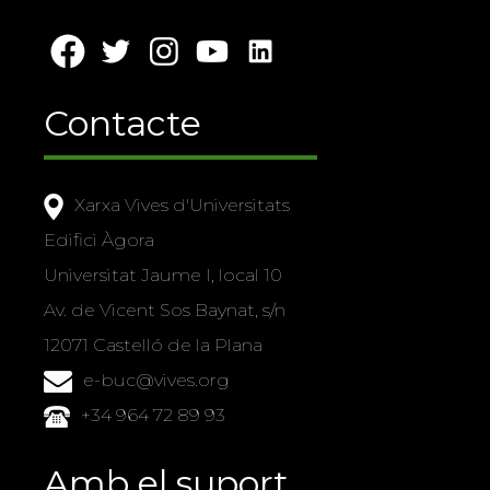
Contacte
Xarxa Vives d'Universitats
Edifici Àgora
Universitat Jaume I, local 10
Av. de Vicent Sos Baynat, s/n
12071 Castelló de la Plana
e-buc@vives.org
+34 964 72 89 93
Amb el suport