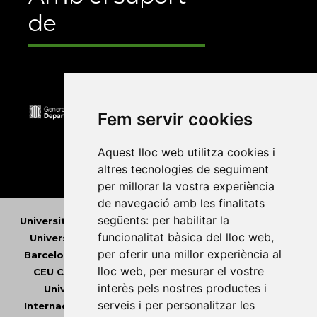
de
Fem servir cookies
Aquest lloc web utilitza cookies i
altres tecnologies de seguiment
per millorar la vostra experiència
de navegació amb les finalitats
següents:
per habilitar la
Universitat Abat Oliba CEU
•
Universitat d'Alacant
•
funcionalitat bàsica del lloc web
,
Universitat d'Andorra
•
Universitat Autònoma de
per oferir una millor experiència al
Barcelona
•
Universitat de Barcelona
•
Universitat
lloc web
,
per mesurar el vostre
CEU Cardenal Herrera
•
Universitat de Girona
•
interès pels nostres productes i
Universitat de les Illes Balears
•
Universitat
serveis i per personalitzar les
Internacional de Catalunya
•
Universitat Jaume I
•