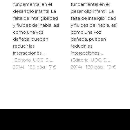
fundamental en el
fundamental en el
desarrollo infantil. La
desarrollo infantil. La
falta de inteligibilidad
falta de inteligibilidad
y fluidez del habla, así
y fluidez del habla, así
como una voz
como una voz
dañada, pueden
dañada, pueden
reducir las
reducir las
interacciones ...
interacciones ...
(Editorial UOC, S.L.,
(Editorial UOC, S.L.,
2014) · 180 pàg. · 7 €
2014) · 180 pàg. · 19 €