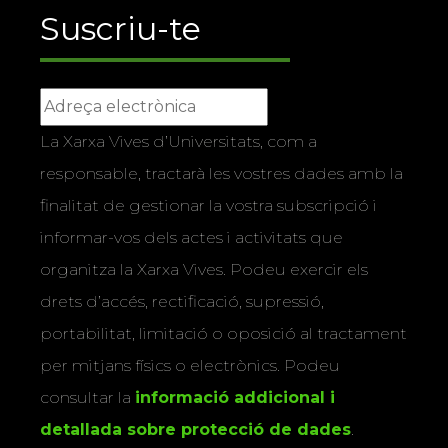
Suscriu-te
La Xarxa Vives d’Universitats, com a
responsable, tractarà les vostres dades amb la
finalitat de gestionar la vostra subscripció i
informar-vos dels actes i activitats que
organitza la Xarxa Vives. Podeu exercir els
drets d’accés, rectificació, supressió,
portabilitat, limitació o oposició al tractament
per mitjans físics o electrònics. Podeu
consultar la
informació addicional i
detallada sobre protecció de dades
.