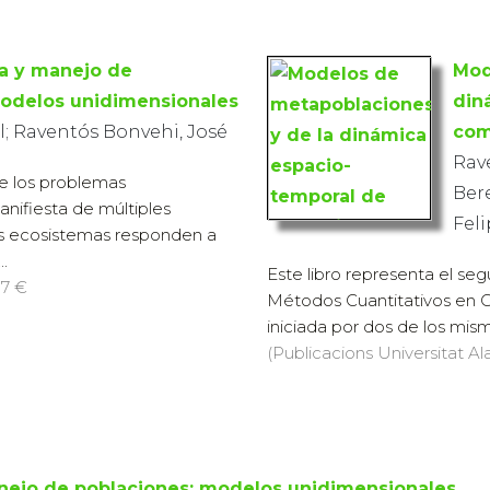
a y manejo de
Mod
modelos unidimensionales
din
; Raventós Bonvehi, José
com
Rav
e los problemas
Ber
nifiesta de múltiples
Fel
os ecosistemas responden a
.
Este libro representa el se
 7 €
Métodos Cuantitativos en C
iniciada por dos de los mism
(Publicacions Universitat Ala
nejo de poblaciones: modelos unidimensionales