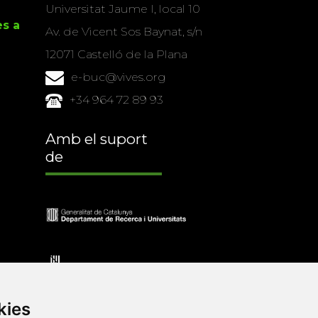
Universitat Jaume I, local 10
es a
Av. de Vicent Sos Baynat, s/n
12071 Castelló de la Plana
e-buc@vives.org
+34 964 72 89 93
Amb el suport
de
kies