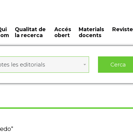
Qui
Qualitat de
Accés
Materials
Reviste
som
la recerca
obert
docents
Cerca
tes les editorials
vedo"