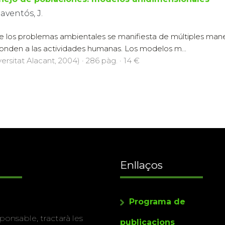
Raventós, J.
 los problemas ambientales se manifiesta de múltiples mane
onden a las actividades humanas. Los modelos m...
ersitat Alacant, 2004) · 286 pàg. · 14 €
Enllaços
Programa de
ponsable, tractarà les
publicacions