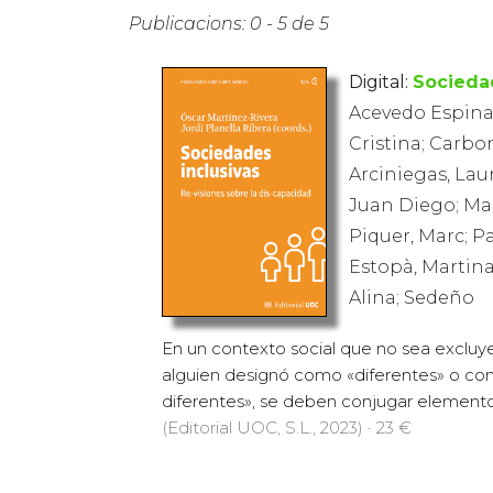
Publicacions: 0 - 5 de 5
Digital:
Socieda
Acevedo Espinal
Cristina; Carbo
Arciniegas, Lau
Juan Diego; Man
Piquer, Marc; P
Estopà, Martina
Alina; Sedeño
En un contexto social que no sea excluy
alguien designó como «diferentes» o co
diferentes», se deben conjugar elementos
(Editorial UOC, S.L., 2023) · 23 €