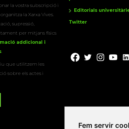
nar la vostra subscripció i
Editorials universitàri
 organitza la Xarxa Vives.
Twitter
cació, supressió,
actament per mitjans físics
rmació addicional i
s
.
u que utilitzem les
ió sobre els actes i
Fem servir coo