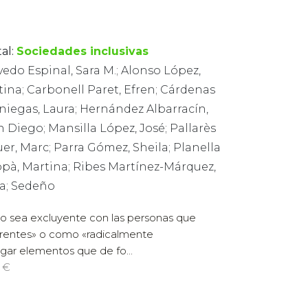
al:
Sociedades inclusivas
edo Espinal, Sara M.; Alonso López,
tina; Carbonell Paret, Efren; Cárdenas
niegas, Laura; Hernández Albarracín,
 Diego; Mansilla López, José; Pallarès
er, Marc; Parra Gómez, Sheila; Planella
opà, Martina; Ribes Martínez-Márquez,
na; Sedeño
no sea excluyente con las personas que
erentes» o como «radicalmente
gar elementos que de fo...
7 €