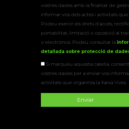
vostres dades amb la finalitat de gestio
informar-vos dels actes i activitats que
Podeu exercir els drets d’accés, rectifi
portabilitat, limitació o oposició al tr
o electrònics. Podeu consultar la
info
detallada sobre protecció de dade
Si marqueu aquesta casella, consenti
vostres dades per a enviar-vos informac
activitats que organitza la Xarxa Vives.