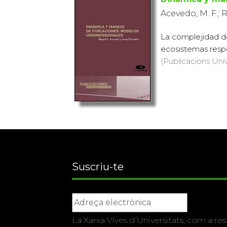
Acevedo, M. F.; 
La complejidad de
ecosistemas resp
(Publicacions Univ
Suscriu-te
La Xarxa Vives d’Universitats, com a res