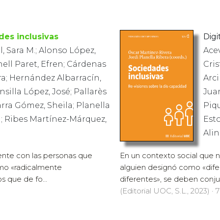
des inclusivas
Digit
, Sara M.; Alonso López,
Acev
nell Paret, Efren; Cárdenas
Cris
ra; Hernández Albarracín,
Arci
silla López, José; Pallarès
Juan
arra Gómez, Sheila; Planella
Piqu
; Ribes Martínez-Márquez,
Est
Ali
ente con las personas que
En un contexto social que 
mo «radicalmente
alguien designó como «dif
 que de fo...
diferentes», se deben conju
(Editorial UOC, S.L., 2023) · 