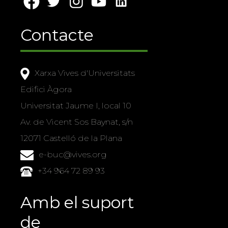
Contacte
Xarxa Vives d'Universitats
Edifici Àgora
Universitat Jaume I, local 10
Av. de Vicent Sos Baynat, s/n
12071 Castelló de la Plana
e-buc@vives.org
+34 964 72 89 93
Amb el suport
de