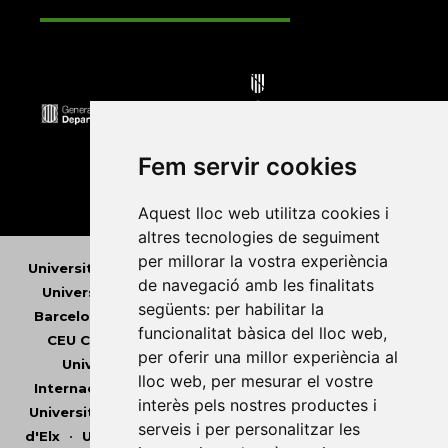
Fem servir cookies
Aquest lloc web utilitza cookies i
altres tecnologies de seguiment
per millorar la vostra experiència
Universitat Abat Oliba CEU
•
Universitat d'Alacant
•
de navegació amb les finalitats
Universitat d'Andorra
•
Universitat Autònoma de
següents:
per habilitar la
Barcelona
•
Universitat de Barcelona
•
Universitat
funcionalitat bàsica del lloc web
,
CEU Cardenal Herrera
•
Universitat de Girona
•
per oferir una millor experiència al
Universitat de les Illes Balears
•
Universitat
lloc web
,
per mesurar el vostre
Internacional de Catalunya
•
Universitat Jaume I
•
interès pels nostres productes i
Universitat de Lleida
•
Universitat Miguel Hernández
serveis i per personalitzar les
d'Elx
•
Universitat Oberta de Catalunya
•
Universitat