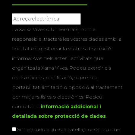
La Xarxa Vives d’Universitats, com a
responsable, tractarà les vostres dades amb la
finalitat de gestionar la vostra subscripció i
informar-vos dels actes i activitats que
organitza la Xarxa Vives. Podeu exercir els
drets d’accés, rectificació, supressió,
portabilitat, limitació o oposició al tractament
per mitjans físics o electrònics. Podeu
consultar la
informació addicional i
detallada sobre protecció de dades
.
Si marqueu aquesta casella, consentiu que