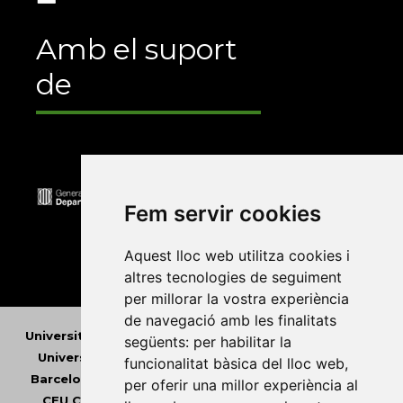
Amb el suport
de
Fem servir cookies
Aquest lloc web utilitza cookies i
altres tecnologies de seguiment
per millorar la vostra experiència
de navegació amb les finalitats
Universitat Abat Oliba CEU
•
Universitat d'Alacant
•
següents:
per habilitar la
Universitat d'Andorra
•
Universitat Autònoma de
funcionalitat bàsica del lloc web
,
Barcelona
•
Universitat de Barcelona
•
Universitat
per oferir una millor experiència al
CEU Cardenal Herrera
•
Universitat de Girona
•