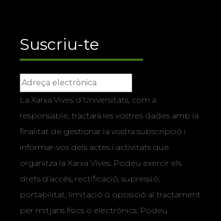
Suscriu-te
La Xarxa Vives d’Universitats, com a
responsable, tractarà les vostres dades amb la
finalitat de gestionar la vostra subscripció i
informar-vos dels actes i activitats que
organitza la Xarxa Vives. Podeu exercir els
drets d’accés, rectificació, supressió,
portabilitat, limitació o oposició al tractament
per mitjans físics o electrònics. Podeu