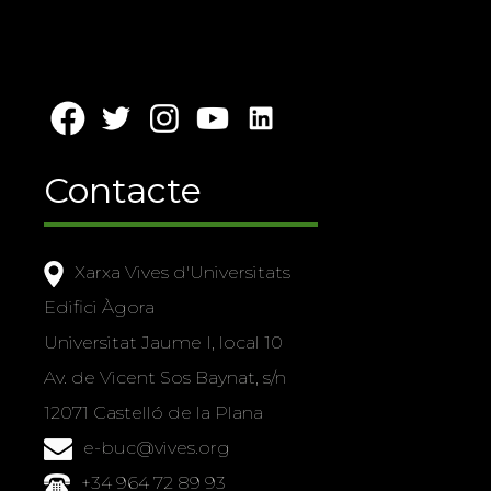
Contacte
Xarxa Vives d'Universitats
Edifici Àgora
Universitat Jaume I, local 10
Av. de Vicent Sos Baynat, s/n
12071 Castelló de la Plana
e-buc@vives.org
+34 964 72 89 93