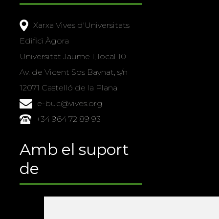
Xarxa Vives d'Universitats
Edifici Àgora
Universitat Jaume I, local 10
Av. de Vicent Sos Baynat, s/n
12071 Castelló de la Plana
e-buc@vives.org
+34 964 72 89 93
Amb el suport
de