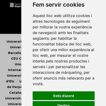
Fem servir cookies
Aquest lloc web utilitza cookies i
altres tecnologies de seguiment
per millorar la vostra experiència
de navegació amb les finalitats
següents:
per habilitar la
Universitat Abat Oliba CEU
•
Universitat d'Alacant
•
funcionalitat bàsica del lloc web
,
Universitat d'Andorra
•
Universitat Autònoma de
per oferir una millor experiència al
Barcelona
•
Universitat de Barcelona
•
Universitat
lloc web
,
per mesurar el vostre
CEU Cardenal Herrera
•
Universitat de Girona
•
interès pels nostres productes i
Universitat de les Illes Balears
•
Universitat
serveis i per personalitzar les
Internacional de Catalunya
•
Universitat Jaume I
•
interaccions de màrqueting
,
per
Universitat de Lleida
•
Universitat Miguel Hernández
oferir anuncis més rellevants per a
d'Elx
•
Universitat Oberta de Catalunya
•
Universitat
vostè
.
de Perpinyà Via Domitia
•
Universitat Politècnica de
Catalunya
•
Universitat Politècnica de València
•
Estic d’acord
Universitat Pompeu Fabra
•
Universitat Ramon Llull
•
Universitat Rovira i Virgili
•
Universitat de Sàsser
•
Declino