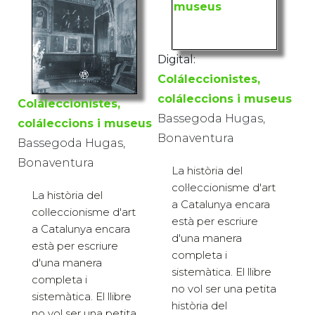
Digital:
Coláleccionistes,
coláleccions i museus
Coláleccionistes,
Bassegoda Hugas,
coláleccions i museus
Bonaventura
Bassegoda Hugas,
Bonaventura
La història del
col·leccionisme d'art
La història del
a Catalunya encara
col·leccionisme d'art
està per escriure
a Catalunya encara
d'una manera
està per escriure
completa i
d'una manera
sistemàtica. El llibre
completa i
no vol ser una petita
sistemàtica. El llibre
història del
no vol ser una petita