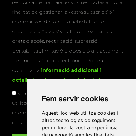
responsable, tractarà les vostres dades amb la
finalitat de gestionar la vostra subscripció i
informar-vos dels actes i activitats que
organitza la Xarxa Vives. Podeu exercir els
drets d’accés, rectificació, supressió,
portabilitat, limitació o oposició al tractament
per mitjans físics o electrònics. Podeu
consultar la
informació addicional i
detallada sobre protecció de dades
.
Si marqueu aquesta casella, consentiu que
Fem servir cookies
utilitzem les vostres dades per a enviar-vos
informació sobre els actes i activitats que
Aquest lloc web utilitza cookies i
altres tecnologies de seguiment
organitza la Xarxa Vives.
per millorar la vostra experiència
de navegació amb les finalitats