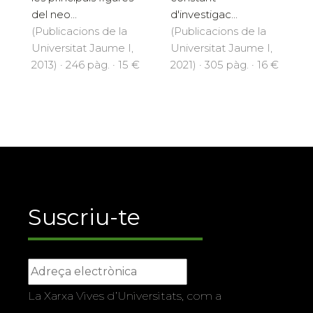
del neo...
d'investigac...
(Publicacions de la
(Publicacions de la
Universitat Jaume I,
Universitat Jaume I,
2013) · 246 pàg. · 15 €
2021) · 305 pàg. · 16 €
Suscriu-te
La Xarxa Vives d’Universitats, com a