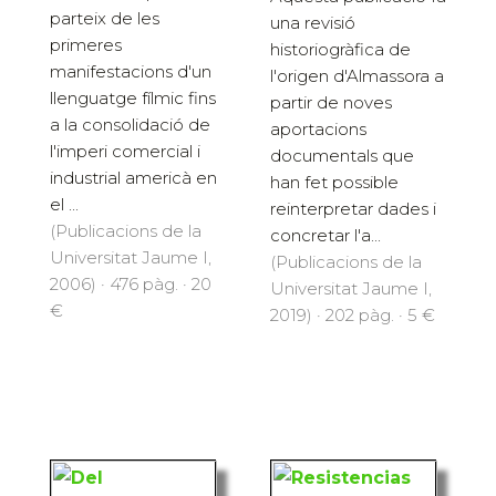
parteix de les
una revisió
primeres
historiogràfica de
manifestacions d'un
l'origen d'Almassora a
llenguatge fílmic fins
partir de noves
a la consolidació de
aportacions
l'imperi comercial i
documentals que
industrial americà en
han fet possible
el ...
reinterpretar dades i
(Publicacions de la
concretar l'a...
Universitat Jaume I,
(Publicacions de la
2006) · 476 pàg. · 20
Universitat Jaume I,
€
2019) · 202 pàg. · 5 €