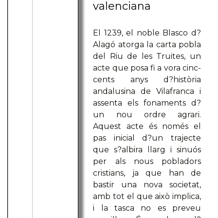
valenciana
El 1239, el noble Blasco d?
Alagó atorga la carta pobla
del Riu de les Truites, un
acte que posa fi a vora cinc-
cents anys d?història
andalusina de Vilafranca i
assenta els fonaments d?
un nou ordre agrari.
Aquest acte és només el
pas inicial d?un trajecte
que s?albira llarg i sinuós
per als nous pobladors
cristians, ja que han de
bastir una nova societat,
amb tot el que això implica,
i la tasca no es preveu