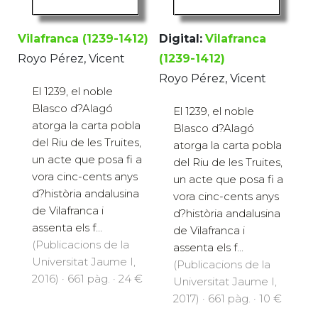
Vilafranca (1239-1412)
Digital:
Vilafranca
Royo Pérez, Vicent
(1239-1412)
Royo Pérez, Vicent
El 1239, el noble
Blasco d?Alagó
El 1239, el noble
atorga la carta pobla
Blasco d?Alagó
del Riu de les Truites,
atorga la carta pobla
un acte que posa fi a
del Riu de les Truites,
vora cinc-cents anys
un acte que posa fi a
d?història andalusina
vora cinc-cents anys
de Vilafranca i
d?història andalusina
assenta els f...
de Vilafranca i
(Publicacions de la
assenta els f...
Universitat Jaume I,
(Publicacions de la
2016) · 661 pàg. · 24 €
Universitat Jaume I,
2017) · 661 pàg. · 10 €