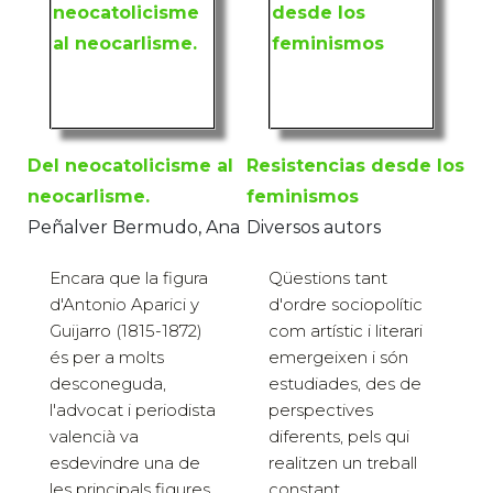
Del neocatolicisme al
Resistencias desde los
neocarlisme.
feminismos
Peñalver Bermudo, Ana
Diversos autors
Encara que la figura
Qüestions tant
d'Antonio Aparici y
d'ordre sociopolític
Guijarro (1815-1872)
com artístic i literari
és per a molts
emergeixen i són
desconeguda,
estudiades, des de
l'advocat i periodista
perspectives
valencià va
diferents, pels qui
esdevindre una de
realitzen un treball
les principals figures
constant