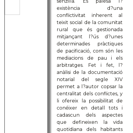
senzilla. És palesa l?
existència d?una
conflictivitat inherent al
teixit social de la comunitat
rural que és gestionada
mitjançant l?ús d?unes
determinades pràctiques
de pacificació, com són les
mediacions de pau i els
arbitratges. Fet i fet, l?
anàlisi de la documentació
notarial del segle XIV
permet a l?autor copsar la
centralitat dels conflictes, y
li ofereix la possibilitat de
conéixer en detall tots i
cadascun dels aspectes
que defineixen la vida
quotidiana dels habitants