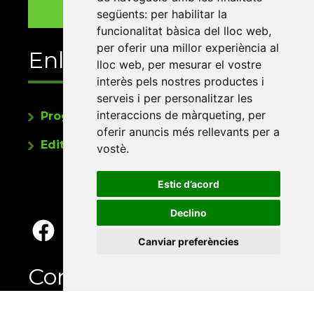
següents:
per habilitar la
funcionalitat bàsica del lloc web
,
per oferir una millor experiència al
Enllaços
lloc web
,
per mesurar el vostre
interès pels nostres productes i
serveis i per personalitzar les
interaccions de màrqueting
,
per
Programa de publicacions
oferir anuncis més rellevants per a
Editorials universitàries a Twitter
vostè
.
Estic d’acord
Declino
Canviar preferències
Contacte