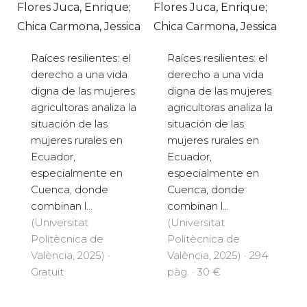
Flores Juca, Enrique;
Flores Juca, Enrique;
Chica Carmona, Jessica
Chica Carmona, Jessica
Raíces resilientes: el
Raíces resilientes: el
derecho a una vida
derecho a una vida
digna de las mujeres
digna de las mujeres
agricultoras analiza la
agricultoras analiza la
situación de las
situación de las
mujeres rurales en
mujeres rurales en
Ecuador,
Ecuador,
especialmente en
especialmente en
Cuenca, donde
Cuenca, donde
combinan l...
combinan l...
(Universitat
(Universitat
Politècnica de
Politècnica de
València, 2025) ·
València, 2025) · 294
Gratuït
pàg. · 30 €