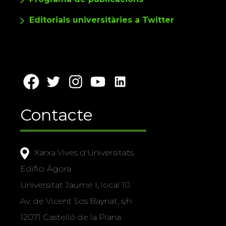
Editorials universitàries a Twitter
Contacte
Xarxa Vives d'Universitats
Edifici Àgora
Universitat Jaume I, local 10
Av. de Vicent Sos Baynat, s/n
12071 Castelló de la Plana