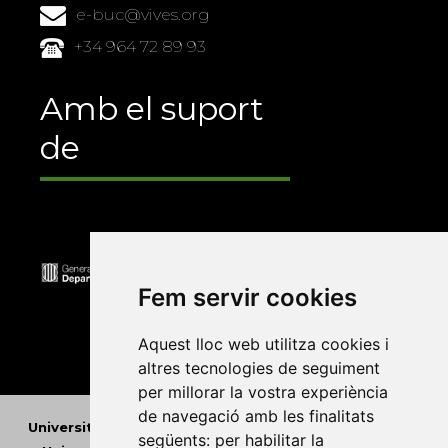
e-buc@vives.org
+34 964 72 89 93
Amb el suport
de
Fem servir cookies
Aquest lloc web utilitza cookies i
altres tecnologies de seguiment
per millorar la vostra experiència
de navegació amb les finalitats
Universitat Abat Oliba CEU
•
Universitat d'Alacant
•
següents:
per habilitar la