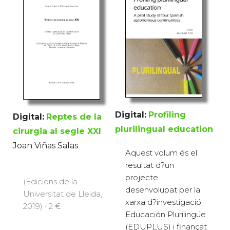
Digital:
Profiling
Digital:
Reptes de la
plurilingual education
cirurgia al segle XXI
Joan Viñas Salas
Aquest volum és el
resultat d?un
projecte
(Edicions de la
desenvolupat per la
Universitat de Lleida,
xarxa d?investigació
2019) · 2 €
Educación Plurilingüe
(EDUPLUS) i finançat