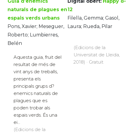
Guia d’enemics
Digital obert:
Happy 8-
naturals de plagues en
12
espais verds urbans
Filella, Gemma; Gasol,
Pons, Xavier; Meseguer,
Laura; Rueda, Pilar
Roberto; Lumbierres,
Belén
(Edicions de la
Universitat de Lleida,
Aquesta guia, fruit del
2018) · Gratuït
resultat de més de
vint anys de treballs,
presenta els
principals grups d?
enemics naturals de
plagues que es
poden trobar als
espais verds. És una
ei...
(Edicions de la