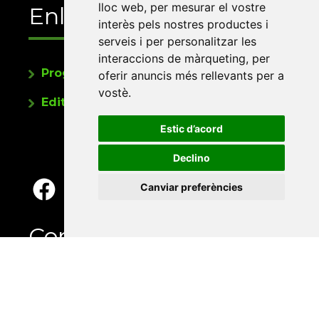
lloc web
,
per mesurar el vostre
Enllaços
interès pels nostres productes i
serveis i per personalitzar les
interaccions de màrqueting
,
per
Programa de publicacions
oferir anuncis més rellevants per a
vostè
.
Editorials universitàries a Twitter
Estic d’acord
Declino
Canviar preferències
Contacte
Xarxa Vives d'Universitats
Edifici Àgora