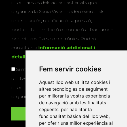
informar-vos dels actes i activitats que
organitza la Xarxa Vives. Podeu exercir els
drets d’accés, rectificació, supressió,
portabilitat, limitació o oposició al tractament
per mitjans físics o electrònics. Podeu
consultar la
informació addicional i
detallada sobre protecció de dades
.
Fem servir cookies
Si marqueu aquesta casella, consentiu que
utilitzem les vostres dades per a enviar-vos
Aquest lloc web utilitza cookies i
informació sobre els actes i activitats que
altres tecnologies de seguiment
per millorar la vostra experiència
organitza la Xarxa Vives.
de navegació amb les finalitats
següents:
per habilitar la
funcionalitat bàsica del lloc web
,
per oferir una millor experiència al