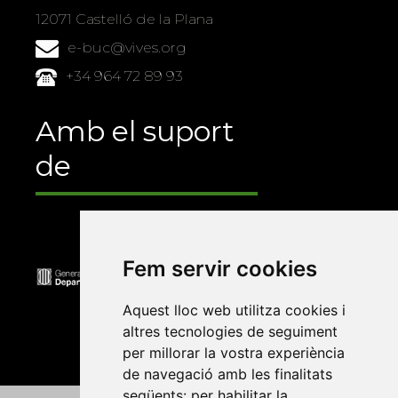
12071 Castelló de la Plana
e-buc@vives.org
+34 964 72 89 93
Amb el suport
de
Fem servir cookies
Aquest lloc web utilitza cookies i
altres tecnologies de seguiment
per millorar la vostra experiència
de navegació amb les finalitats
següents:
per habilitar la