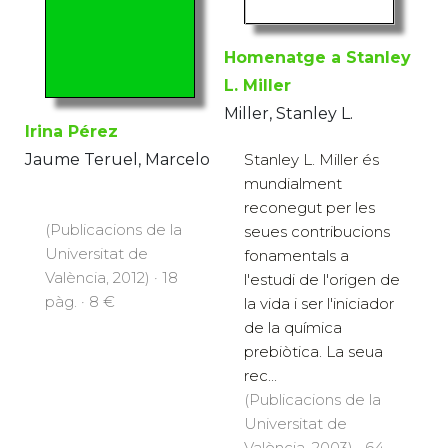
Homenatge a Stanley
L. Miller
Miller, Stanley L.
Irina Pérez
Jaume Teruel, Marcelo
Stanley L. Miller és
mundialment
reconegut per les
(Publicacions de la
seues contribucions
Universitat de
fonamentals a
València, 2012) · 18
l'estudi de l'origen de
pàg. · 8 €
la vida i ser l'iniciador
de la química
prebiòtica. La seua
rec...
(Publicacions de la
Universitat de
València, 2003) · 64