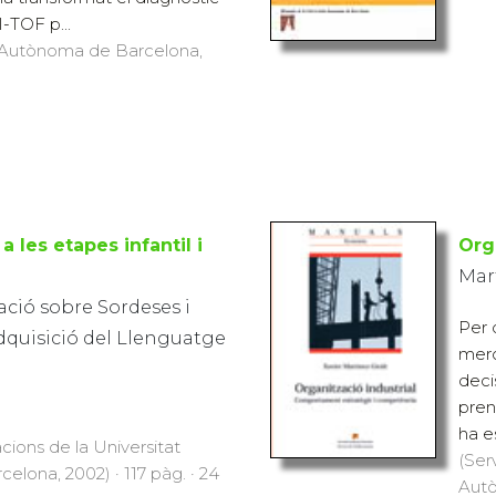
-TOF p...
at Autònoma de Barcelona,
a les etapes infantil i
Org
Mart
ació sobre Sordeses i
Per 
Adquisició del Llenguatge
merc
deci
pren
ha es
cions de la Universitat
(Ser
lona, 2002) · 117 pàg. · 24
Autò