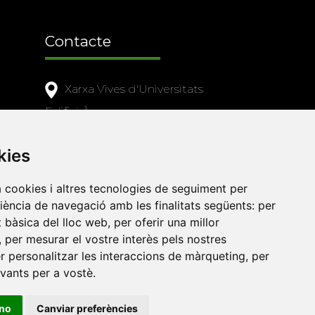
Contacte
Xarxa Vives d'Universitats
Edifici Àgora
Universitat Jaume I, local 10
es a
kies
Av. de Vicent Sos Baynat, s/n
12071 Castelló de la Plana
a cookies i altres tecnologies de seguiment per
e-buc@vives.org
riència de navegació amb les finalitats següents:
per
at bàsica del lloc web
,
per oferir una millor
+34 964 72 89 93
,
per mesurar el vostre interès pels nostres
er personalitzar les interaccions de màrqueting
,
per
Amb el suport
evants per a vostè
.
de
ino
Canviar preferències