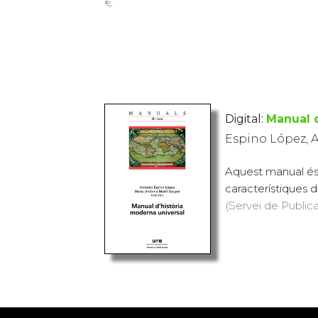
€
Digital:
Manual d
Espino López, 
Aquest manual és 
característiques de
(Servei de Public