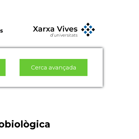
s
Cerca avançada
obiològica