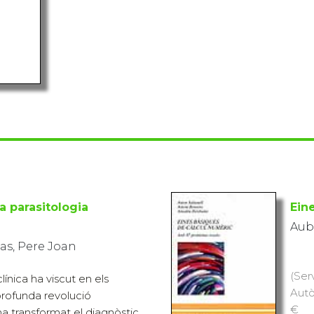
a parasitologia
Ein
Auba
ias, Pere Joan
(Ser
línica ha viscut en els
Autò
profunda revolució
€
a transformat el diagnòstic