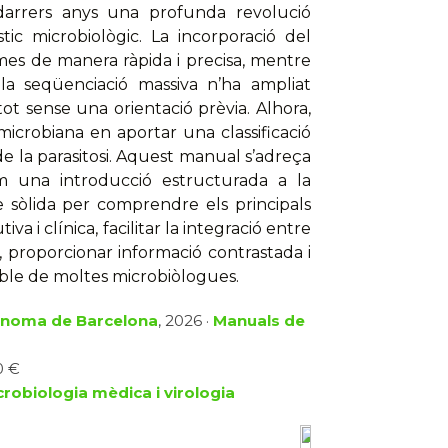
 darrers anys una profunda revolució
ic microbiològic. La incorporació del
es de manera ràpida i precisa, mentre
 la seqüenciació massiva n’ha ampliat
tot sense una orientació prèvia. Alhora,
 microbiana en aportar una classificació
de la parasitosi. Aquest manual s’adreça
om una introducció estructurada a la
e sòlida per comprendre els principals
 i clínica, facilitar la integració entre
l, proporcionar informació contrastada i
sible de moltes microbiòlogues.
tònoma de Barcelona
, 2026 ·
Manuals de
0 €
crobiologia mèdica i virologia