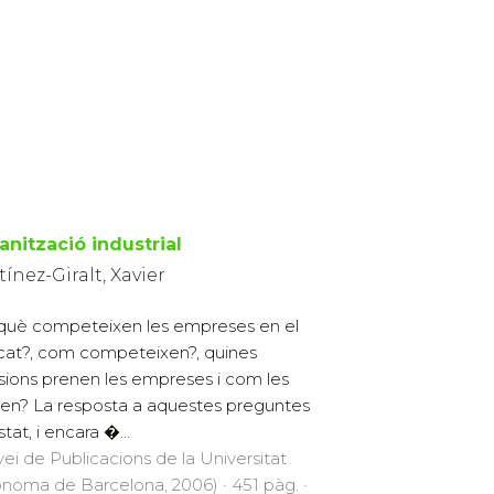
anització industrial
ínez-Giralt, Xavier
què competeixen les empreses en el
at?, com competeixen?, quines
sions prenen les empreses i com les
en? La resposta a aquestes preguntes
tat, i encara �...
vei de Publicacions de la Universitat
noma de Barcelona, 2006) · 451 pàg. ·