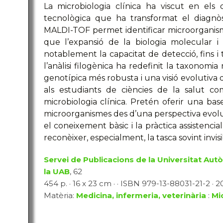
La microbiologia clínica ha viscut en els
tecnològica que ha transformat el diagnòst
MALDI-TOF permet identificar microorganism
que l’expansió de la biologia molecular i
notablement la capacitat de detecció, fins i 
l’anàlisi filogènica ha redefinit la taxonomia
genotípica més robusta i una visió evolutiva 
als estudiants de ciències de la salut c
microbiologia clínica. Pretén oferir una bas
microorganismes des d’una perspectiva evolutiva
el coneixement bàsic i la pràctica assistencia
reconèixer, especialment, la tasca sovint invi
Servei de Publicacions de la Universitat Au
la UAB
, 62
454 p. · 16 x 23 cm · · ISBN 979-13-88031-21-2 · 2
Matèria:
Medicina, infermeria, veterinària
:
Mi