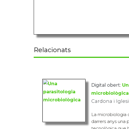
Relacionats
Digital obert:
Un
microbiològica
Cardona i Igles
La microbiologia c
darrers anys una 
tecnològica que h