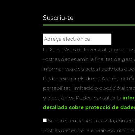
Suscriu-te
La Xarxa Vives d’Universitats, com a res
vostres dades amb la finalitat de gestio
informar-vos dels actes i activitats que
Podeu exercir els drets d’accés, rectifi
portabilitat, limitació o oposició al tr
o electrònics. Podeu consultar la
info
detallada sobre protecció de dade
Si marqueu aquesta casella, consenti
vostres dades per a enviar-vos informac