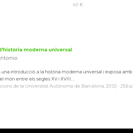
40 €
'història moderna universal
Antonio
una introducció a la història moderna universal i exposa amb 
l món entre els segles XV i XVIII....
acions de la Universitat Autònoma de Barcelona, 2012) · 256 pà