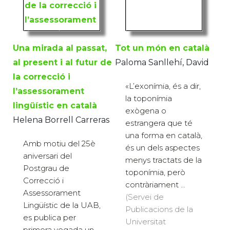
Una mirada al passat,
Tot un món en català
al present i al futur de
Paloma Sanllehí, David
la correcció i
«L’exonímia, és a dir,
l’assessorament
la toponímia
lingüístic en català
exògena o
Helena Borrell Carreras
estrangera que té
una forma en català,
Amb motiu del 25è
és un dels aspectes
aniversari del
menys tractats de la
Postgrau de
toponímia, però
Correcció i
contràriament ...
Assessorament
(Servei de
Lingüístic de la UAB,
Publicacions de la
es publica per
Universitat
primera vegada un