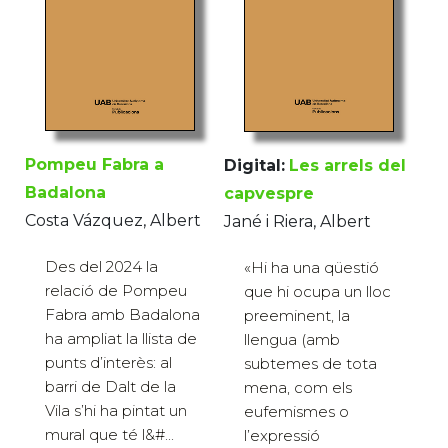
Pompeu Fabra a
Digital:
Les arrels del
Badalona
capvespre
Costa Vázquez, Albert
Jané i Riera, Albert
Des del 2024 la
«Hi ha una qüestió
relació de Pompeu
que hi ocupa un lloc
Fabra amb Badalona
preeminent, la
ha ampliat la llista de
llengua (amb
punts d’interès: al
subtemes de tota
barri de Dalt de la
mena, com els
Vila s’hi ha pintat un
eufemismes o
mural que té l&#...
l’expressió