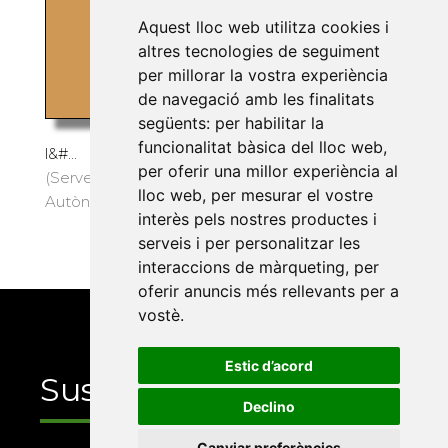
Des del 2024 la relació
Aquest lloc web utilitza cookies i
de Pompeu Fabra amb
altres tecnologies de seguiment
Badalona ha ampliat la
per millorar la vostra experiència
llista de punts d’interès: al
de navegació amb les finalitats
barri de Dalt de la Vila s’hi
següents:
per habilitar la
ha pintat un mural que té
funcionalitat bàsica del lloc web
,
l&#...
per oferir una millor experiència al
(Servei de Publicacions de la Universitat
lloc web
,
per mesurar el vostre
Autònoma de Barcelona, 2025) · 86 pàg. · 8 €
interès pels nostres productes i
serveis i per personalitzar les
interaccions de màrqueting
,
per
oferir anuncis més rellevants per a
vostè
.
Estic d’acord
Suscriu-te
Declino
Canviar preferències