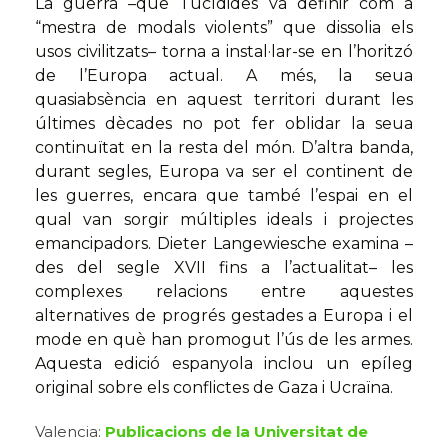
La guerra –que Tucídides va definir com a
“mestra de modals violents” que dissolia els
usos civilitzats– torna a instal·lar-se en l’horitzó
de l’Europa actual. A més, la seua
quasiabsència en aquest territori durant les
últimes dècades no pot fer oblidar la seua
continuïtat en la resta del món. D’altra banda,
durant segles, Europa va ser el continent de
les guerres, encara que també l’espai en el
qual van sorgir múltiples ideals i projectes
emancipadors. Dieter Langewiesche examina –
des del segle XVII fins a l’actualitat– les
complexes relacions entre aquestes
alternatives de progrés gestades a Europa i el
mode en què han promogut l’ús de les armes.
Aquesta edició espanyola inclou un epíleg
original sobre els conflictes de Gaza i Ucraïna.
Valencia:
Publicacions de la Universitat de