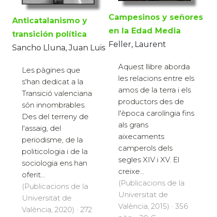
Campesinos y señores
Anticatalanismo y
en la Edad Media
transición política
Feller, Laurent
Sancho Lluna, Juan Luis
Aquest llibre aborda
Les pàgines que
les relacions entre els
s'han dedicat a la
amos de la terra i els
Transició valenciana
productors des de
són innombrables.
l'època carolíngia fins
Des del terreny de
als grans
l'assaig, del
aixecaments
periodisme, de la
camperols dels
politicologia i de la
segles XIV i XV. El
sociologia ens han
creixe...
oferit...
(Publicacions de la
(Publicacions de la
Universitat de
Universitat de
València, 2015) · 356
València, 2020) · 272