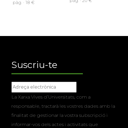
pàg. · 20 €
pàg. · 18 €
Suscriu-te
La Xarxa Vives d’Universitats, com a
responsable, tractarà les vostres dades amb la
finalitat de gestionar la vostra subscripció i
informar-vos dels actes i activitats que