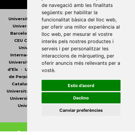
de navegació amb les finalitats
següents:
per habilitar la
Universitat Abat Oliba CEU
•
Universitat d'Alacant
•
funcionalitat bàsica del lloc web
,
Universitat d'Andorra
•
Universitat Autònoma de
per oferir una millor experiència al
Barcelona
•
Universitat de Barcelona
•
Universitat
lloc web
,
per mesurar el vostre
CEU Cardenal Herrera
•
Universitat de Girona
•
interès pels nostres productes i
Universitat de les Illes Balears
•
Universitat
serveis i per personalitzar les
Internacional de Catalunya
•
Universitat Jaume I
•
interaccions de màrqueting
,
per
Universitat de Lleida
•
Universitat Miguel Hernández
oferir anuncis més rellevants per a
d'Elx
•
Universitat Oberta de Catalunya
•
Universitat
vostè
.
de Perpinyà Via Domitia
•
Universitat Politècnica de
Catalunya
•
Universitat Politècnica de València
•
Estic d’acord
Universitat Pompeu Fabra
•
Universitat Ramon Llull
•
Declino
Universitat Rovira i Virgili
•
Universitat de Sàsser
•
Universitat de València
•
Universitat de Vic -
Canviar preferències
Universitat Central de Catalunya
Copyright © 2026
-
Xarxa Vives d'Universitats