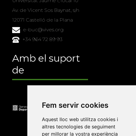
Universitat Jaume I, local 10
Av. de Vicent Sos Baynat, s/n
12071 Castelló de la Plana
e-buc@vives.org
+34 964 72 89 93
Amb el suport
de
Fem servir cookies
Aquest lloc web utilitza cookies i
altres tecnologies de seguiment
per millorar la vostra experiència