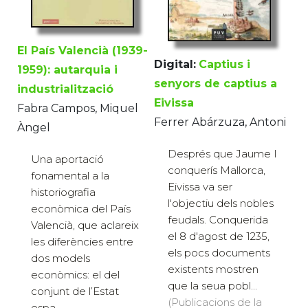
El País Valencià (1939-
Digital:
Captius i
1959): autarquia i
senyors de captius a
industrialització
Eivissa
Fabra Campos, Miquel
Ferrer Abárzuza, Antoni
Àngel
Després que Jaume I
Una aportació
conquerís Mallorca,
fonamental a la
Eivissa va ser
historiografia
l'objectiu dels nobles
econòmica del País
feudals. Conquerida
Valencià, que aclareix
el 8 d'agost de 1235,
les diferències entre
els pocs documents
dos models
existents mostren
econòmics: el del
que la seua pobl...
conjunt de l’Estat
(Publicacions de la
espa...