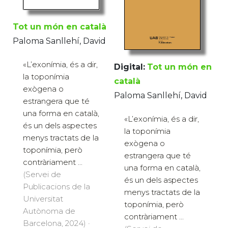
Tot un món en català
Paloma Sanllehí, David
«L’exonímia, és a dir,
Digital:
Tot un món en
la toponímia
català
exògena o
Paloma Sanllehí, David
estrangera que té
una forma en català,
«L’exonímia, és a dir,
és un dels aspectes
la toponímia
menys tractats de la
exògena o
toponímia, però
estrangera que té
contràriament ...
una forma en català,
(Servei de
és un dels aspectes
Publicacions de la
menys tractats de la
Universitat
toponímia, però
Autònoma de
contràriament ...
Barcelona, 2024) ·