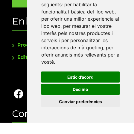
següents:
per habilitar la
funcionalitat bàsica del lloc web
,
Enllaços
per oferir una millor experiència al
lloc web
,
per mesurar el vostre
interès pels nostres productes i
serveis i per personalitzar les
Programa de publicacions
interaccions de màrqueting
,
per
oferir anuncis més rellevants per a
Editorials universitàries a Twitter
vostè
.
Estic d’acord
Declino
Canviar preferències
Contacte