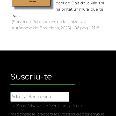
barri de Dalt de la Vila s’hi
ha pintat un mural que té
l&#...
(Servei de Publicacions de la Universitat
Autònoma de Barcelona, 2025) · 86 pàg. · 21 €
Suscriu-te
La Xarxa Vives d’Universitats, com a
responsable, tractarà les vostres dades amb la