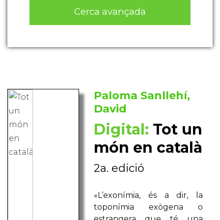
Cerca avançada
Paloma Sanllehí,
David
Digital:
Tot un
món en català
2a. edició
«L’exonímia, és a dir, la
toponímia exògena o
estrangera que té una