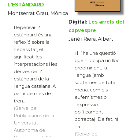
L'ESTÀNDARD
Montserrat Grau, Mònica
Digital:
Les arrels del
Repensar l?
capvespre
estàndard és una
Jané i Riera, Albert
reflexió sobre la
necessitat, el
«Hi ha una qüestió
significat, les
que hi ocupa un lloc
interpretacions i les
preeminent, la
derives de l?
llengua (amb
estàndard de la
subtemes de tota
llengua catalana. A
mena, com els
partir de més de
eufemismes o
tren...
l’expressió
(Servei de
políticament
Publicacions de la
correcta). De fet, hi
Universitat
ha ...
Autònoma de
(Servei de