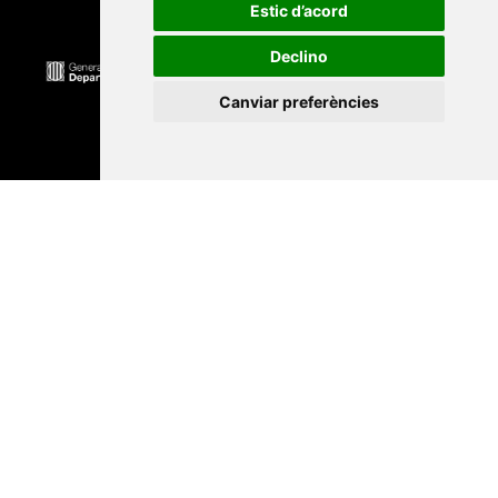
Estic d’acord
Declino
Canviar preferències
Universitat Abat Oliba CEU
•
Universitat d'Alacant
•
Universitat d'Andorra
•
Universitat Autònoma de
Barcelona
•
Universitat de Barcelona
•
Universitat
CEU Cardenal Herrera
•
Universitat de Girona
•
Universitat de les Illes Balears
•
Universitat
Internacional de Catalunya
•
Universitat Jaume I
•
Universitat de Lleida
•
Universitat Miguel Hernández
d'Elx
•
Universitat Oberta de Catalunya
•
Universitat
de Perpinyà Via Domitia
•
Universitat Politècnica de
Catalunya
•
Universitat Politècnica de València
•