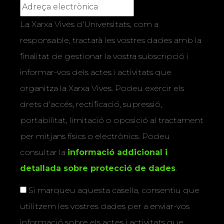
La Xarxa Vives d’Universitats, com a
responsable, tractarà les vostres dades amb la
finalitat de gestionar la vostra subscripció i
informar-vos dels actes i activitats que
organitza la Xarxa Vives. Podeu exercir els
drets d’accés, rectificació, supressió,
portabilitat, limitació o oposició al tractament
per mitjans físics o electrònics. Podeu
consultar la
informació addicional i
detallada sobre protecció de dades
.
Si marqueu aquesta casella, consentiu que
utilitzem les vostres dades per a enviar-vos
informació sobre els actes i activitats que