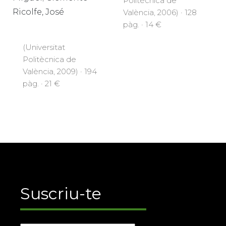
Politècnica de
Ricolfe, José
València, 2006) · 128
pàg. · 14 €
(Universitat
Politècnica de
València, 2009) · 194
pàg. · 21 €
Suscriu-te