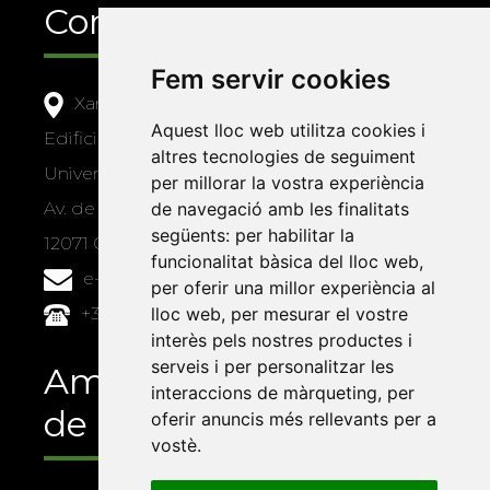
Contacte
Fem servir cookies
Xarxa Vives d'Universitats
Aquest lloc web utilitza cookies i
Edifici Àgora
altres tecnologies de seguiment
Universitat Jaume I, local 10
per millorar la vostra experiència
Av. de Vicent Sos Baynat, s/n
de navegació amb les finalitats
següents:
per habilitar la
12071 Castelló de la Plana
funcionalitat bàsica del lloc web
,
e-buc@vives.org
per oferir una millor experiència al
+34 964 72 89 93
lloc web
,
per mesurar el vostre
interès pels nostres productes i
serveis i per personalitzar les
Amb el suport
interaccions de màrqueting
,
per
de
oferir anuncis més rellevants per a
vostè
.