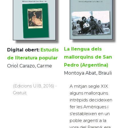
La llengua dels
Digital obert:
Estudis
mallorquins de San
de literatura popular
Pedro (Argentina)
Oriol Carazo, Carme
Montoya Abat, Brauli
(Edicions UIB, 2016) ·
A mitjan segle XIX
Gratuït
alguns mallorquins
intrèpids decideixen
fer les Amèriques i
s'estableixen en un
poble argentí a la
vora del Paraná; era