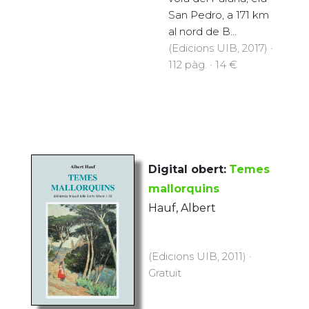
San Pedro, a 171 km
al nord de B...
(Edicions UIB, 2017) ·
112 pàg. · 14 €
Digital obert:
Temes
mallorquins
Hauf, Albert
(Edicions UIB, 2011) ·
Gratuït