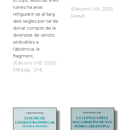
El tòpic associat a les
ruïnes ha anat
(Edicions UIB, 2025) ·
refigurant-se al llarg
Gratuït
dels segles per tal de
donar compte de la
diversitat de sentits
atribuïbles a
l’absència, la
fragment...
(Edicions UIB, 2020) ·
318 pàg. · 21 €