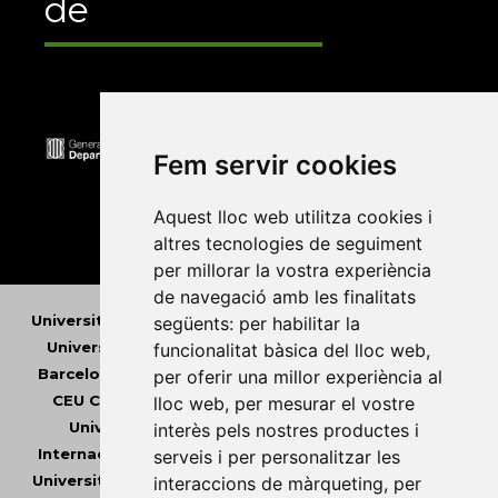
de
Fem servir cookies
Aquest lloc web utilitza cookies i
altres tecnologies de seguiment
per millorar la vostra experiència
de navegació amb les finalitats
Universitat Abat Oliba CEU
•
Universitat d'Alacant
•
següents:
per habilitar la
Universitat d'Andorra
•
Universitat Autònoma de
funcionalitat bàsica del lloc web
,
Barcelona
•
Universitat de Barcelona
•
Universitat
per oferir una millor experiència al
CEU Cardenal Herrera
•
Universitat de Girona
•
lloc web
,
per mesurar el vostre
Universitat de les Illes Balears
•
Universitat
interès pels nostres productes i
Internacional de Catalunya
•
Universitat Jaume I
•
serveis i per personalitzar les
Universitat de Lleida
•
Universitat Miguel Hernández
interaccions de màrqueting
,
per