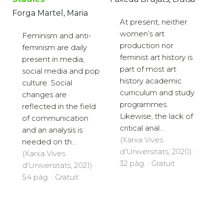
Forga Martel, Maria
At present, neither
women’s art
Feminism and anti-
production nor
feminism are daily
feminist art history is
present in media,
part of most art
social media and pop
history academic
culture. Social
curriculum and study
changes are
programmes.
reflected in the field
Likewise, the lack of
of communication
critical anal...
and an analysis is
(Xarxa Vives
needed on th...
d'Universitats, 2020) ·
(Xarxa Vives
32 pàg. · Gratuït
d'Universitats, 2021) ·
54 pàg. · Gratuït