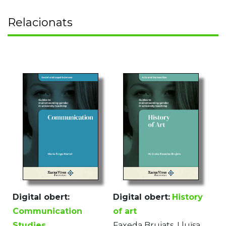
Relacionats
Digital obert:
Digital obert:
History
Communication
of art
Studies
Faxeda Brujats, Lluïsa