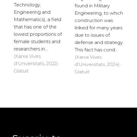
Technology,
found in Military
Engineering and
Engineering, to which
Mathematics), a field
construction was
that has one of the
linked for many years
lowest proportions of
due to issues of
female students and
defense and strategy.
researchers in...
This fact has cond...
(Xarxa Vives
(Xarxa Vives
d'Universitats, 2022) ·
d'Universitats, 2024) ·
Gratuït
Gratuït