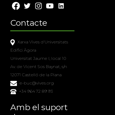
Contacte
Xarxa Vives d'Universitats
Edifici Àgora
Universitat Jaume I, local 10
Av. de Vicent Sos Baynat, s/n
12071 Castelló de la Plana
e-buc@vives.org
+34 964 72 89 93
Amb el suport