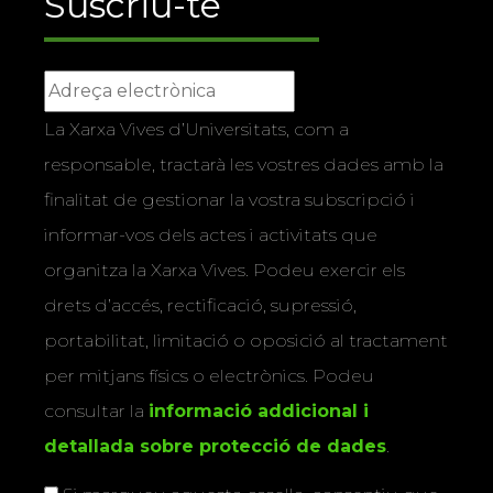
Suscriu-te
La Xarxa Vives d’Universitats, com a
responsable, tractarà les vostres dades amb la
finalitat de gestionar la vostra subscripció i
informar-vos dels actes i activitats que
organitza la Xarxa Vives. Podeu exercir els
drets d’accés, rectificació, supressió,
portabilitat, limitació o oposició al tractament
per mitjans físics o electrònics. Podeu
consultar la
informació addicional i
detallada sobre protecció de dades
.