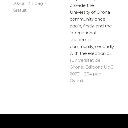
2026) · 211 pàg. ·
provide the
Gratuït
University of Girona
community once
again, firstly, and the
international
academic
community, secondly,
with the electronic...
(Universitat de
Girona. Edicions UdG,
2023) · 254 pàg. ·
Gratuït