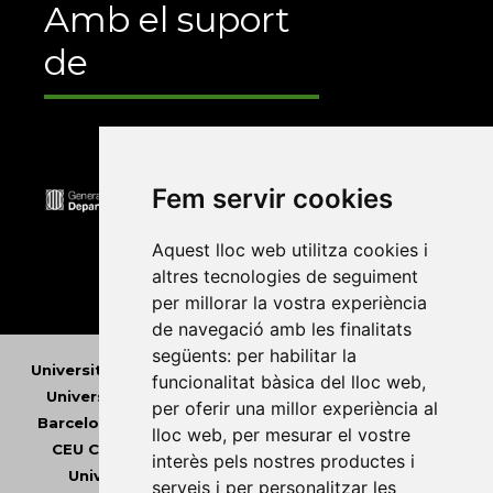
Amb el suport
de
Fem servir cookies
Aquest lloc web utilitza cookies i
altres tecnologies de seguiment
per millorar la vostra experiència
de navegació amb les finalitats
següents:
per habilitar la
Universitat Abat Oliba CEU
•
Universitat d'Alacant
•
funcionalitat bàsica del lloc web
,
Universitat d'Andorra
•
Universitat Autònoma de
per oferir una millor experiència al
Barcelona
•
Universitat de Barcelona
•
Universitat
lloc web
,
per mesurar el vostre
CEU Cardenal Herrera
•
Universitat de Girona
•
interès pels nostres productes i
Universitat de les Illes Balears
•
Universitat
serveis i per personalitzar les