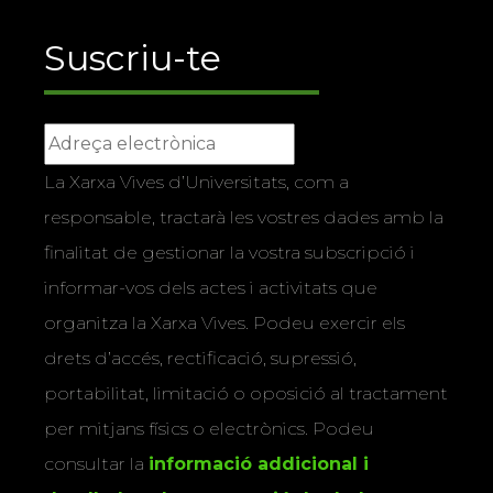
Suscriu-te
La Xarxa Vives d’Universitats, com a
responsable, tractarà les vostres dades amb la
finalitat de gestionar la vostra subscripció i
informar-vos dels actes i activitats que
organitza la Xarxa Vives. Podeu exercir els
drets d’accés, rectificació, supressió,
portabilitat, limitació o oposició al tractament
per mitjans físics o electrònics. Podeu
consultar la
informació addicional i