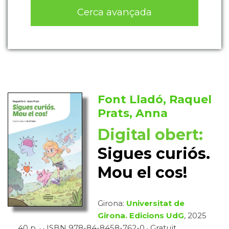
Cerca avançada
Font Lladó, Raquel
Prats, Anna
Digital obert:
Sigues curiós.
Mou el cos!
Girona:
Universitat de
Girona. Edicions UdG
, 2025
40 p. · · ISBN 978-84-8458-762-0 · Gratuït