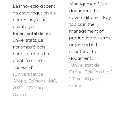
Management" is a
La innovació docent
document that
ha esdevingut en els
covers different key
darrers anys una
topics in the
estratègia
management of
fonamental de les
production systems,
universitats. La
organised in 11
transmissió dels
chapters. The
coneixements ha
document...
estat la missió
(Universitat de
nuclear d’...
Girona. Edicions UdG,
(Universitat de
2023) · 98 pàg. ·
Girona. Edicions UdG,
Gratuït
2023) · 127 pàg. ·
Gratuït