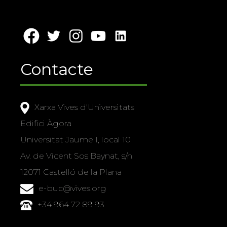
Contacte
Xarxa Vives d'Universitats
Edifici Àgora
Universitat Jaume I, local 10
Av. de Vicent Sos Baynat, s/n
12071 Castelló de la Plana
e-buc@vives.org
+34 964 72 89 93