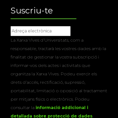
Suscriu-te
La Xarxa Vives d’Universitats, com a
responsable, tractarà les vostres dades amb la
finalitat de gestionar la vostra subscripció i
informar-vos dels actes i activitats que
organitza la Xarxa Vives. Podeu exercir els
drets d’accés, rectificació, supressió,
portabilitat, limitació o oposició al tractament
per mitjans físics o electrònics. Podeu
consultar la
informació addicional i
detallada sobre protecció de dades
.