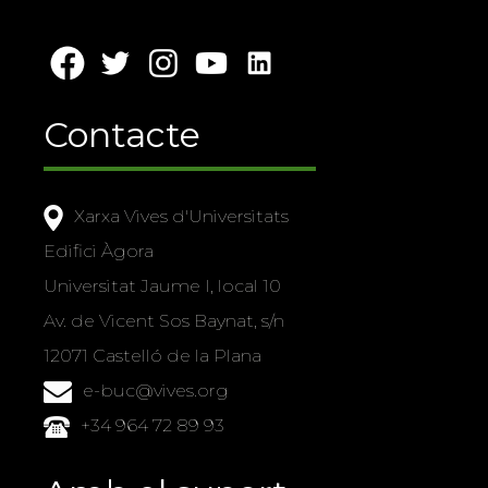
Contacte
Xarxa Vives d'Universitats
Edifici Àgora
Universitat Jaume I, local 10
Av. de Vicent Sos Baynat, s/n
12071 Castelló de la Plana
e-buc@vives.org
+34 964 72 89 93