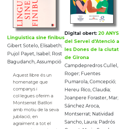
Digital obert:
20 ANYS
Linguistica sine finibus
del Servei d'Atenció a
Gibert Sotelo, Elisabeth;
les Dones de la ciutat
Pujol Payet, Isabel; Rost
de Girona
Bagudanch, Assumpció
Campdepredros Cullel,
Roger; Fuentes
Aquest llibre és un
Pumarola, Comcepció;
homenatge que
companys i
Hereu Rico, Claudia;
col·legues oferim a
Joanpere Foraster, Mar;
Montserrat Batllori
Sánchez Aroca,
amb motiu de la seva
Montserrat; Natividad
jubilació, en
Sancho, Laura; Padrós
agraïment a tot el