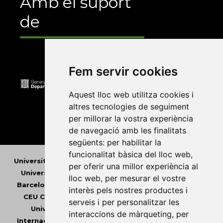
Amb el suport
de
Fem servir cookies
Aquest lloc web utilitza cookies i
altres tecnologies de seguiment
per millorar la vostra experiència
de navegació amb les finalitats
següents:
per habilitar la
funcionalitat bàsica del lloc web
,
Universitat Abat Oliba CEU
•
Universitat d'Alacant
•
per oferir una millor experiència al
Universitat d'Andorra
•
Universitat Autònoma de
lloc web
,
per mesurar el vostre
Barcelona
•
Universitat de Barcelona
•
Universitat
interès pels nostres productes i
CEU Cardenal Herrera
•
Universitat de Girona
•
serveis i per personalitzar les
Universitat de les Illes Balears
•
Universitat
interaccions de màrqueting
,
per
Internacional de Catalunya
•
Universitat Jaume I
•