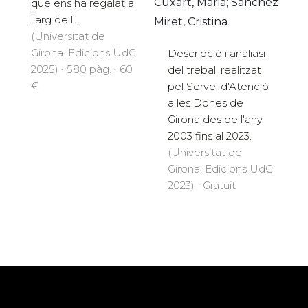
Cuxart, Maria; Sanchez
que ens ha regalat al
llarg de l...
Miret, Cristina
(Universitat de
Girona. Edicions UdG,
Descripció i anàliasi
2025) · 580 pàg. · 60
del treball realitzat
€
pel Servei d'Atenció
a les Dones de
Girona des de l'any
2003 fins al 2023.
(Universitat de
Girona. Edicions UdG,
2023) · Gratuït