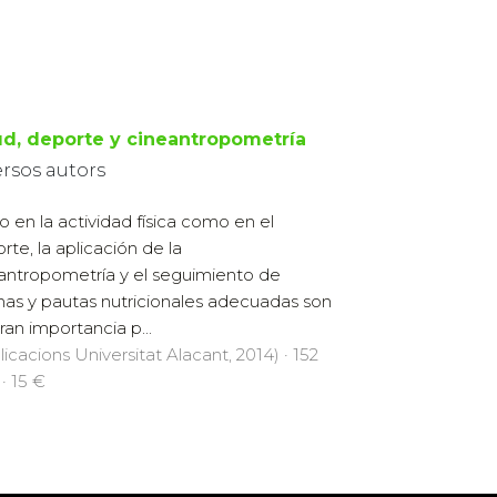
ud, deporte y cineantropometría
ersos autors
o en la actividad física como en el
rte, la aplicación de la
antropometría y el seguimiento de
as y pautas nutricionales adecuadas son
ran importancia p...
licacions Universitat Alacant, 2014) · 152
 · 15 €