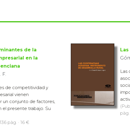
minantes de la
Las
presarial en la
Góme
enciana
Las 
 F.
asoc
soci
les de competitividad y
impo
esarial vienen
acti
 un conjunto de factores,
(Pub
n el presente trabajo. Su
pàg.
136 pàg. · 16 €