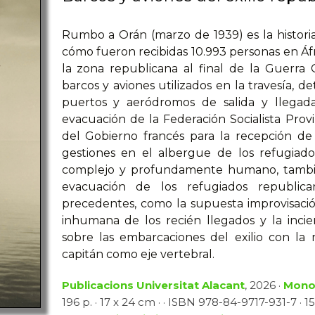
Rumbo a Orán (marzo de 1939) es la histor
cómo fueron recibidas 10.993 personas en Áf
la zona republicana al final de la Guerra Ci
barcos y aviones utilizados en la travesía, det
puertos y aeródromos de salida y llegada
evacuación de la Federación Socialista Provi
del Gobierno francés para la recepción de 
gestiones en el albergue de los refugiad
complejo y profundamente humano, tambi
evacuación de los refugiados republica
precedentes, como la supuesta improvisació
inhumana de los recién llegados y la incie
sobre las embarcaciones del exilio con la 
capitán como eje vertebral.
Publicacions Universitat Alacant
, 2026 ·
Mono
196 p. · 17 x 24 cm · · ISBN 978-84-9717-931-7 · 15