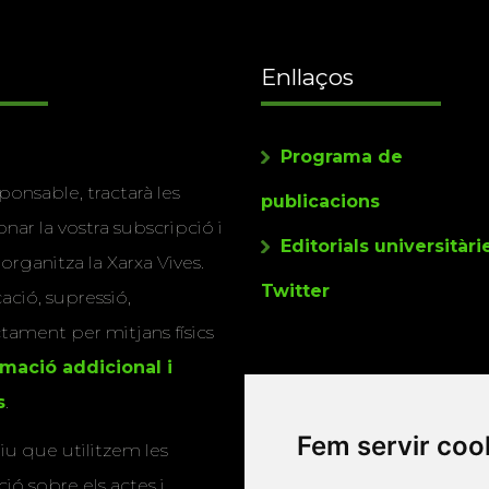
Enllaços
Programa de
ponsable, tractarà les
publicacions
nar la vostra subscripció i
Editorials universitàri
 organitza la Xarxa Vives.
Twitter
cació, supressió,
actament per mitjans físics
rmació addicional i
s
.
Fem servir coo
u que utilitzem les
ió sobre els actes i