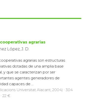
 cooperativas agrarias
z López, J. D.
cooperativas agrarias son estructuras
iativas dotadas de una amplia base
al, y que se caracterizan por ser
rtantes agentes generadores de
vidad capaces de ...
licacions Universitat Alacant, 2004) · 304
 · 22 €