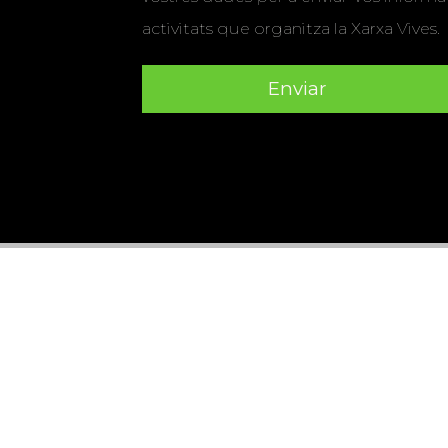
activitats que organitza la Xarxa Vives.
Universitat Abat Oliba CEU
•
Universitat d'Alacant
•
Herrera
•
Universitat de Girona
•
Universitat de les Ill
Hernández d'Elx
•
Universitat Oberta de Catalunya
•
Universitat Pompeu Fabra
•
Universitat Ramon Llull
•
U