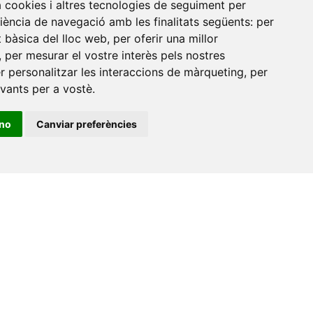
a cookies i altres tecnologies de seguiment per
riència de navegació amb les finalitats següents:
per
at bàsica del lloc web
,
per oferir una millor
,
per mesurar el vostre interès pels nostres
er personalitzar les interaccions de màrqueting
,
per
evants per a vostè
.
ino
Canviar preferències
•
Universitat de Barcelona
•
Universitat CEU Cardenal
itat Jaume I
•
Universitat de Lleida
•
Universitat Miguel
ca de Catalunya
•
Universitat Politècnica de València
•
t de València
•
Universitat de Vic - Universitat Central de
ats