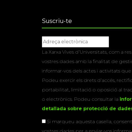
Suscriu-te
La Xarxa Vives d’Universitats, com a res
vostres dades amb la finalitat de gestio
informar-vos dels actes i activitats que
Podeu exercir els drets d’accés, rectifi
portabilitat, limitació o oposició al tr
o electrònics. Podeu consultar la
info
detallada sobre protecció de dade
Si marqueu aquesta casella, consenti
vostres dades per a enviar-vos informac