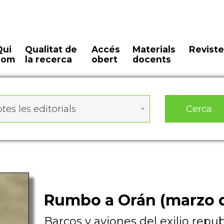
Qui
Qualitat de
Accés
Materials
Reviste
som
la recerca
obert
docents
Cerca
tes les editorials
Rumbo a Orán (marzo d
Barcos y aviones del exilio repub