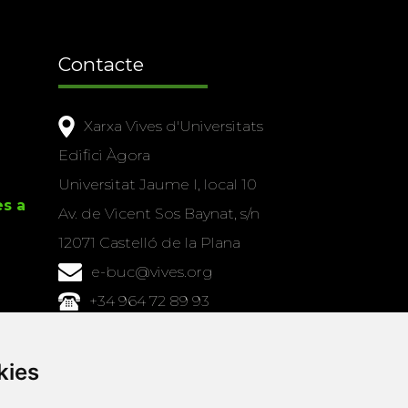
Contacte
Xarxa Vives d'Universitats
Edifici Àgora
Universitat Jaume I, local 10
es a
Av. de Vicent Sos Baynat, s/n
12071 Castelló de la Plana
e-buc@vives.org
+34 964 72 89 93
Amb el suport
kies
de