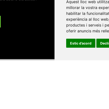
Aquest lloc web utilitz
millorar la vostra expe
habilitar la funcionalit
experiència al lloc web
productes i serveis i p
oferir anuncis més rell
Estic d’acord
Decl
Universitat d'Andorra
•
Universitat Autònoma de Barcelona
es Balears
•
Universitat Internacional de Catalunya
•
Univers
Universitat de Perpinyà Via Domitia
•
Universitat Politècni
niversitat Rovira i Virgili
•
Universitat de Sàsser
•
Universita
Catalunya
Copyright © 2026
-
Xarxa Vives d'Universit