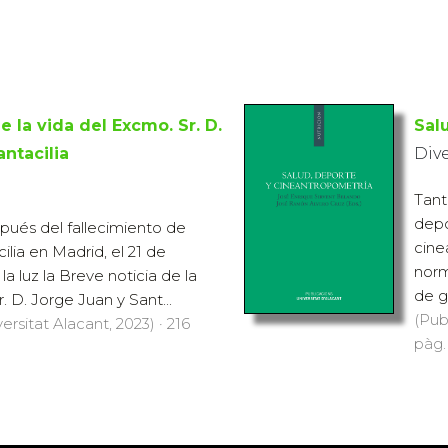
e la vida del Excmo. Sr. D.
Sal
ntacilia
Div
Tant
depo
ués del fallecimiento de
cine
lia en Madrid, el 21 de
norm
 la luz la Breve noticia de la
de g
. D. Jorge Juan y Sant...
(Pub
ersitat Alacant, 2023) · 216
pàg.