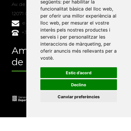
següents:
per habilitar la
Av. de Vicent Sos Baynat, s/n
funcionalitat bàsica del lloc web
,
12071 Castelló de la Plana
per oferir una millor experiència al
lloc web
,
per mesurar el vostre
e-buc@vives.org
interès pels nostres productes i
+34 964 72 89 93
serveis i per personalitzar les
interaccions de màrqueting
,
per
Amb el suport
oferir anuncis més rellevants per a
vostè
.
de
Estic d’acord
Declino
Canviar preferències