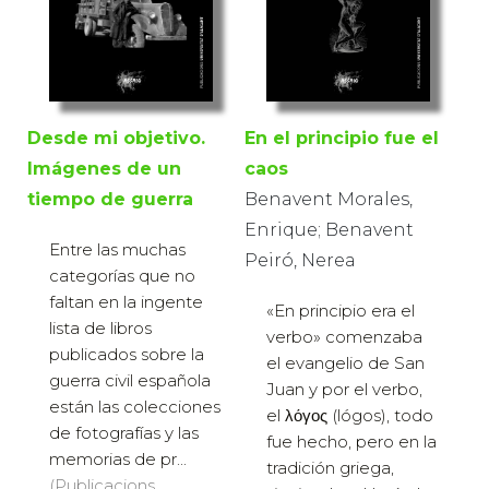
En el principio fue el
Desde mi objetivo.
caos
Imágenes de un
Benavent Morales,
tiempo de guerra
Enrique; Benavent
Entre las muchas
Peiró, Nerea
categorías que no
faltan en la ingente
«En principio era el
lista de libros
verbo» comenzaba
publicados sobre la
el evangelio de San
guerra civil española
Juan y por el verbo,
están las colecciones
el λόγος (lógos), todo
de fotografías y las
fue hecho, pero en la
memorias de pr...
tradición griega,
(Publicacions