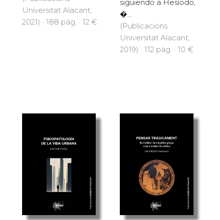
siguiendo a Hesíodo,
Universitat Alacant,
�...
2021) · 188 pàg. · 12 €
(Publicacions
Universitat Alacant,
2019) · 112 pàg. · 10 €