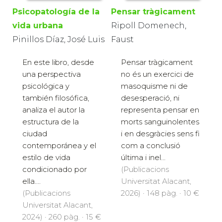
Psicopatología de la
Pensar tràgicament
vida urbana
Ripoll Domenech,
Pinillos Díaz, José Luis
Faust
En este libro, desde
Pensar tràgicament
una perspectiva
no és un exercici de
psicológica y
masoquisme ni de
también filosófica,
desesperació, ni
analiza el autor la
representa pensar en
estructura de la
morts sanguinolentes
ciudad
i en desgràcies sens fi
contemporánea y el
com a conclusió
estilo de vida
última i inel...
condicionado por
(Publicacions
ella....
Universitat Alacant,
(Publicacions
2026) · 148 pàg. · 10 €
Universitat Alacant,
2024) · 260 pàg. · 15 €