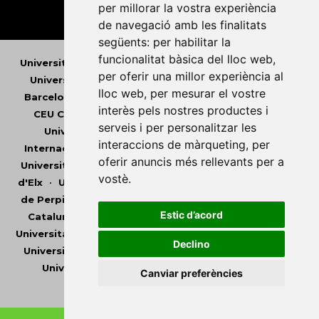
per millorar la vostra experiència
de navegació amb les finalitats
següents:
per habilitar la
funcionalitat bàsica del lloc web
,
Universitat Abat Oliba CEU
•
Universitat d'Alacant
•
per oferir una millor experiència al
Universitat d'Andorra
•
Universitat Autònoma de
lloc web
,
per mesurar el vostre
Barcelona
•
Universitat de Barcelona
•
Universitat
interès pels nostres productes i
CEU Cardenal Herrera
•
Universitat de Girona
•
serveis i per personalitzar les
Universitat de les Illes Balears
•
Universitat
interaccions de màrqueting
,
per
Internacional de Catalunya
•
Universitat Jaume I
•
oferir anuncis més rellevants per a
Universitat de Lleida
•
Universitat Miguel Hernández
vostè
.
d'Elx
•
Universitat Oberta de Catalunya
•
Universitat
de Perpinyà Via Domitia
•
Universitat Politècnica de
Estic d’acord
Catalunya
•
Universitat Politècnica de València
•
Universitat Pompeu Fabra
•
Universitat Ramon Llull
•
Declino
Universitat Rovira i Virgili
•
Universitat de Sàsser
•
Universitat de València
•
Universitat de Vic -
Canviar preferències
Universitat Central de Catalunya