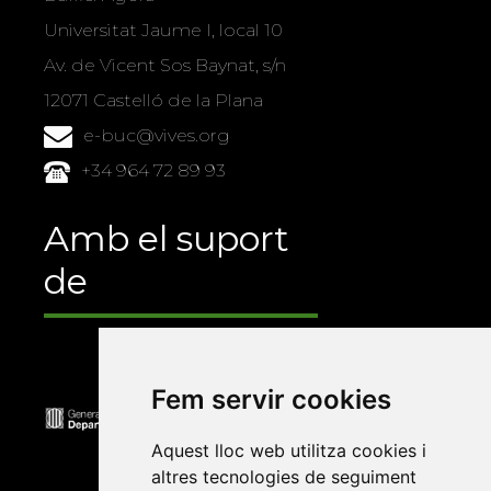
Universitat Jaume I, local 10
Av. de Vicent Sos Baynat, s/n
12071 Castelló de la Plana
e-buc@vives.org
+34 964 72 89 93
Amb el suport
de
Fem servir cookies
Aquest lloc web utilitza cookies i
altres tecnologies de seguiment