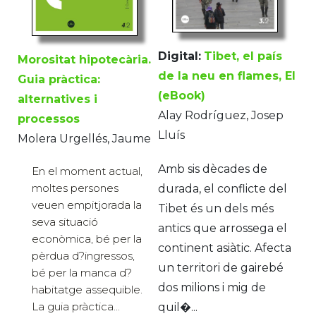
Digital:
Tibet, el país
Morositat hipotecària.
de la neu en flames, El
Guia pràctica:
(eBook)
alternatives i
Alay Rodríguez, Josep
processos
Lluís
Molera Urgellés, Jaume
Amb sis dècades de
En el moment actual,
moltes persones
durada, el conflicte del
veuen empitjorada la
Tibet és un dels més
seva situació
antics que arrossega el
econòmica, bé per la
continent asiàtic. Afecta
pèrdua d?ingressos,
un territori de gairebé
bé per la manca d?
dos milions i mig de
habitatge assequible.
La guia pràctica...
quil�...