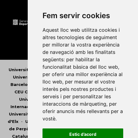
Fem servir cookies
Aquest lloc web utilitza cookies i
altres tecnologies de seguiment
per millorar la vostra experiència
de navegació amb les finalitats
següents:
per habilitar la
funcionalitat bàsica del lloc web
,
Universitat Abat Oliba CEU
•
Universitat d'Alacant
•
per oferir una millor experiència al
Universitat d'Andorra
•
Universitat Autònoma de
lloc web
,
per mesurar el vostre
Barcelona
•
Universitat de Barcelona
•
Universitat
interès pels nostres productes i
CEU Cardenal Herrera
•
Universitat de Girona
•
serveis i per personalitzar les
Universitat de les Illes Balears
•
Universitat
interaccions de màrqueting
,
per
Internacional de Catalunya
•
Universitat Jaume I
•
oferir anuncis més rellevants per a
Universitat de Lleida
•
Universitat Miguel Hernández
vostè
.
d'Elx
•
Universitat Oberta de Catalunya
•
Universitat
de Perpinyà Via Domitia
•
Universitat Politècnica de
Estic d’acord
Catalunya
•
Universitat Politècnica de València
•