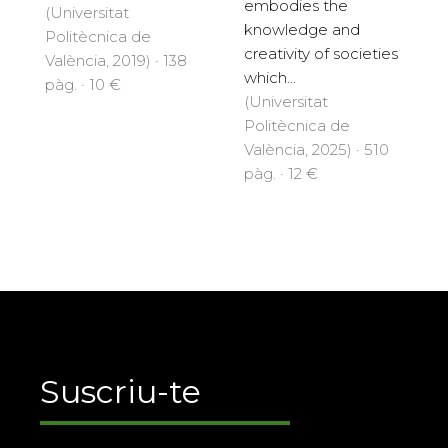
embodies the
(Universitat
knowledge and
Politècnica de
creativity of societies
València, 2019) · 138
which...
pàg. · 10 €
(Universitat
Politècnica de
València, 2025) · 510
pàg. · 12 €
Suscriu-te