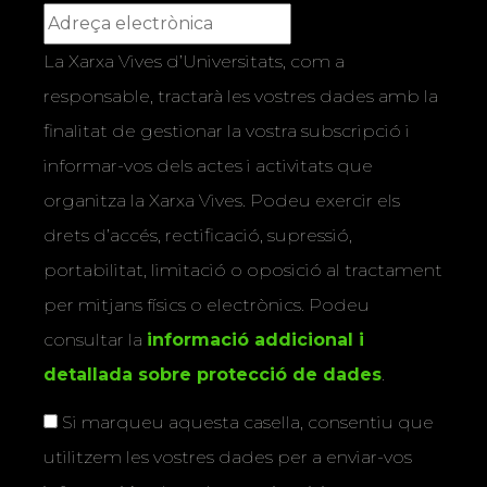
La Xarxa Vives d’Universitats, com a
responsable, tractarà les vostres dades amb la
finalitat de gestionar la vostra subscripció i
informar-vos dels actes i activitats que
organitza la Xarxa Vives. Podeu exercir els
drets d’accés, rectificació, supressió,
portabilitat, limitació o oposició al tractament
per mitjans físics o electrònics. Podeu
consultar la
informació addicional i
detallada sobre protecció de dades
.
Si marqueu aquesta casella, consentiu que
utilitzem les vostres dades per a enviar-vos