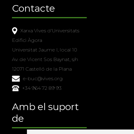
Contacte
Xarxa Vives d'Universitats
Edifici Àgora
Universitat Jaume I, local 10
Av. de Vicent Sos Baynat, s/n
12071 Castelló de la Plana
e-buc@vives.org
+34 964 72 89 93
Amb el suport
de