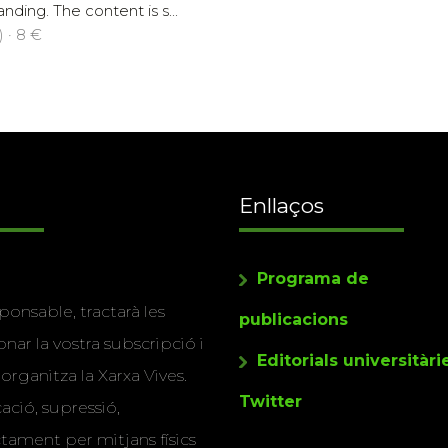
ding. The content is s...
 · 8 €
Enllaços
Programa de
ponsable, tractarà les
publicacions
nar la vostra subscripció i
Editorials universitàri
 organitza la Xarxa Vives.
Twitter
cació, supressió,
actament per mitjans físics