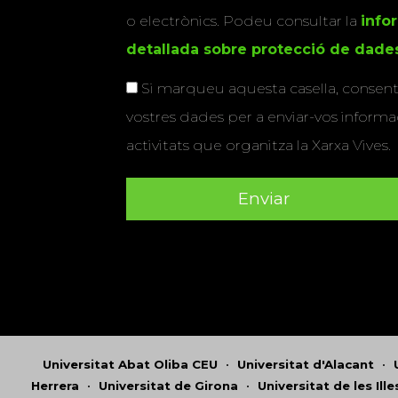
o electrònics. Podeu consultar la
info
detallada sobre protecció de dade
Si marqueu aquesta casella, consenti
vostres dades per a enviar-vos informac
activitats que organitza la Xarxa Vives.
Universitat Abat Oliba CEU
•
Universitat d'Alacant
•
Herrera
•
Universitat de Girona
•
Universitat de les Ill