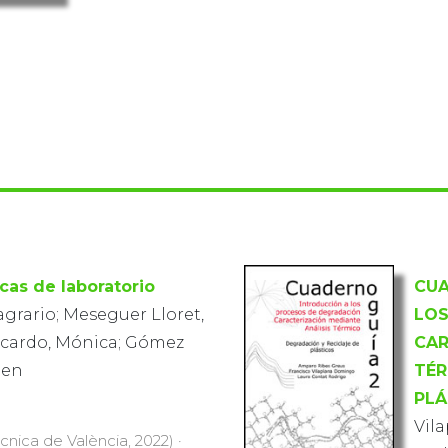
cas de laboratorio
CUA
agrario; Meseguer Lloret,
LOS
 Icardo, Mónica; Gómez
CAR
men
TÉR
PLÁ
Vil
ècnica de València, 2022) ·