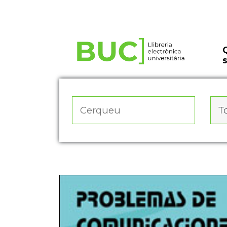
Actualitza les preferències de les cookies
To