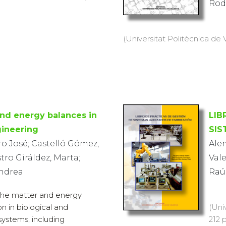
Rod
(Universitat Politècnica de V
and energy balances in
LIB
gineering
SIS
ro José; Castelló Gómez,
Ale
tro Giráldez, Marta;
Vale
Andrea
Raú
the matter and energy
n in biological and
(Uni
systems, including
212 p