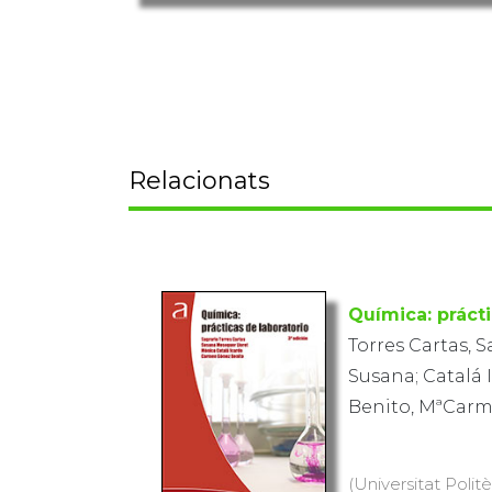
Relacionats
Química: prácti
Torres Cartas, S
Susana; Catalá
Benito, MªCar
(Universitat Polit