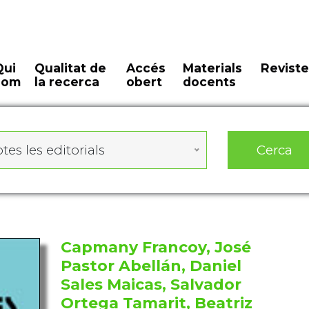
Qui
Qualitat de
Accés
Materials
Reviste
som
la recerca
obert
docents
Cerca
tes les editorials
Capmany Francoy, José
Pastor Abellán, Daniel
Sales Maicas, Salvador
Ortega Tamarit, Beatriz