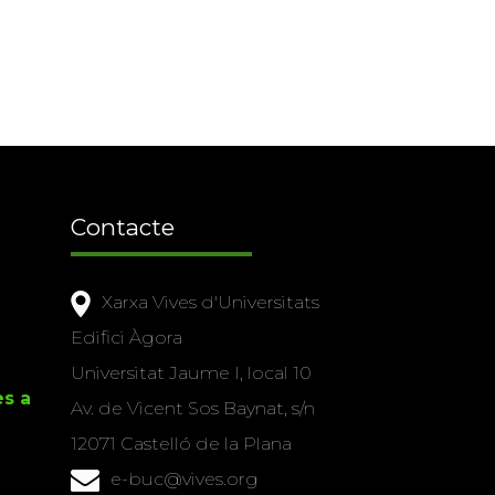
Contacte
Xarxa Vives d'Universitats
Edifici Àgora
Universitat Jaume I, local 10
es a
Av. de Vicent Sos Baynat, s/n
12071 Castelló de la Plana
e-buc@vives.org