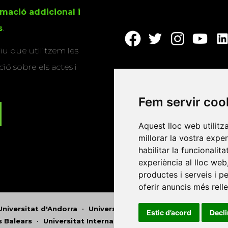
rmació addicional i
s
.
u que utilitzem les
ió sobre els actes i
Fem servir coo
Aquest lloc web utilitz
millorar la vostra expe
habilitar la funcionalit
experiència al lloc web
productes i serveis i p
oferir anuncis més rell
Universitat d'Andorra
•
Universitat Autònoma de Barcelona
Estic d’acord
Decl
es Balears
•
Universitat Internacional de Catalunya
•
Univers