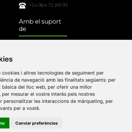
+34 964 72 89 93
Amb el suport
de
kies
a cookies i altres tecnologies de seguiment per
riència de navegació amb les finalitats següents:
per
at bàsica del lloc web
,
per oferir una millor
,
per mesurar el vostre interès pels nostres
er personalitzar les interaccions de màrqueting
,
per
evants per a vostè
.
•
Universitat de Barcelona
•
Universitat CEU Cardenal
ino
Canviar preferències
itat Jaume I
•
Universitat de Lleida
•
Universitat Miguel