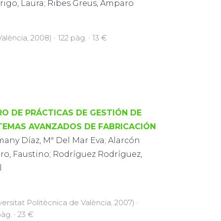
rigo, Laura; Ribes Greus, Amparo
alència, 2008) · 122 pàg. · 13 €
RO DE PRÁCTICAS DE GESTIÓN DE
TEMAS AVANZADOS DE FABRICACIÓN
many Díaz, Mª Del Mar Eva; Alarcón
ro, Faustino; Rodríguez Rodríguez,
l
versitat Politècnica de València, 2007) ·
àg. · 23 €