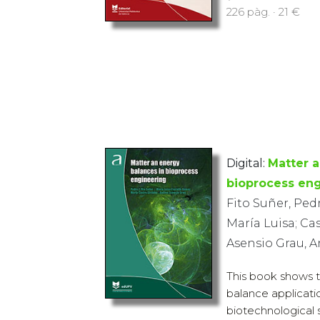
226 pàg. · 21 €
Digital:
Matter 
bioprocess en
Fito Suñer, Ped
María Luisa; Cas
Asensio Grau, 
This book shows 
balance applicatio
biotechnological 