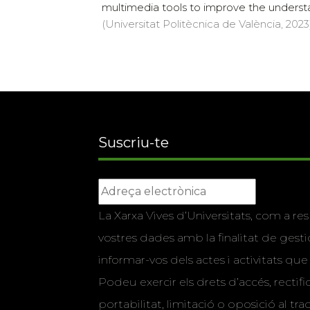
multimedia tools to improve the understan
(Universitat Politècnica de València, 2023)
Suscriu-te
La Xarxa Vives d’Universitats, com a res
vostres dades amb la finalitat de gestio
informar-vos dels actes i activitats que
Podeu exercir els drets d’accés, rectifi
portabilitat, limitació o oposició al tr