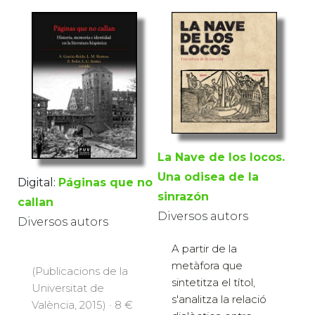
La Nave de los locos.
Una odisea de la
Digital:
Páginas que no
sinrazón
callan
Diversos autors
Diversos autors
A partir de la
metàfora que
(Publicacions de la
sintetitza el títol,
Universitat de
s'analitza la relació
València, 2015) · 8 €