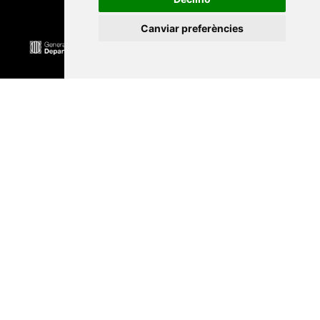
Canviar preferències
Universitat Abat Oliba CEU
•
Universitat d'Alacant
•
Universitat d'Andorra
•
Universitat Autònoma de
Barcelona
•
Universitat de Barcelona
•
Universitat
CEU Cardenal Herrera
•
Universitat de Girona
•
Universitat de les Illes Balears
•
Universitat
Internacional de Catalunya
•
Universitat Jaume I
•
Universitat de Lleida
•
Universitat Miguel Hernández
d'Elx
•
Universitat Oberta de Catalunya
•
Universitat
de Perpinyà Via Domitia
•
Universitat Politècnica de
Catalunya
•
Universitat Politècnica de València
•