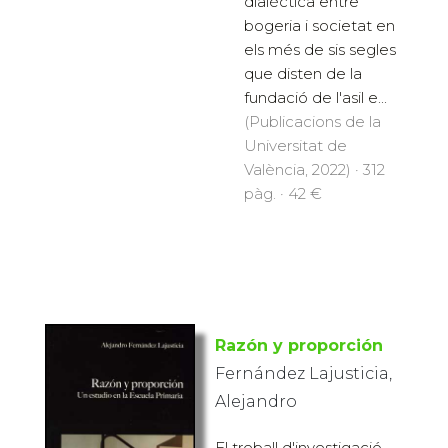
dialèctica entre
bogeria i societat en
els més de sis segles
que disten de la
fundació de l'asil e...
(Publicacions de la
Universitat de
València, 2022) · 312
pàg. · 42 €
Razón y proporción
Fernández Lajusticia,
Alejandro
El treball d'investigació