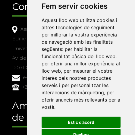
Contacte
Fem servir cookies
Aquest lloc web utilitza cookies i
altres tecnologies de seguiment
Xarxa Vives d'Universitats
per millorar la vostra experiència
Edifici Àgora
de navegació amb les finalitats
Universitat Jaume I, local 10
següents:
per habilitar la
funcionalitat bàsica del lloc web
,
Av. de Vicent Sos Baynat, s/n
per oferir una millor experiència al
12071 Castelló de la Plana
lloc web
,
per mesurar el vostre
e-buc@vives.org
interès pels nostres productes i
serveis i per personalitzar les
+34 964 72 89 93
interaccions de màrqueting
,
per
oferir anuncis més rellevants per a
Amb el suport
vostè
.
de
Estic d’acord
Declino