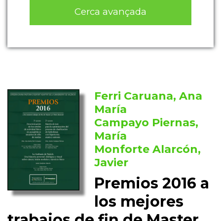
Cerca avançada
Ferri Caruana, Ana
María
Campayo Piernas,
María
Monforte Alarcón,
Javier
Premios 2016 a
los mejores
trabajos de fin de Master