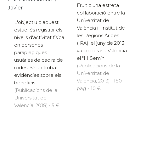
Fruit d’una estreta
Javier
col·laboració entre la
Universitat de
L'objectiu d'aquest
València i l'Institut de
estudi és registrar els
les Regions Àrides
nivells d'activitat física
(IRA), el juny de 2013
en persones
va celebrar a València
paraplègiques
el "III Semin...
usuàries de cadira de
(Publicacions de la
rodes. S'han trobat
Universitat de
evidències sobre els
València, 2013) · 180
beneficis ...
pàg. · 10 €
(Publicacions de la
Universitat de
València, 2018) · 5 €