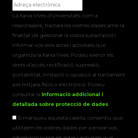
La Xarxa Vives d’Universitats, com a
responsable, tractarà les vostres dades amb la
finalitat de gestionar la vostra subscripció i
informar-vos dels actes i activitats que
organitza la Xarxa Vives. Podeu exercir els
drets d’accés, rectificació, supressió,
portabilitat, limitació o oposició al tractament
per mitjans físics o electrònics. Podeu
consultar la
informació addicional i
detallada sobre protecció de dades
.
Si marqueu aquesta casella, consentiu que
utilitzem les vostres dades per a enviar-vos
informació sobre els actes i activitats que