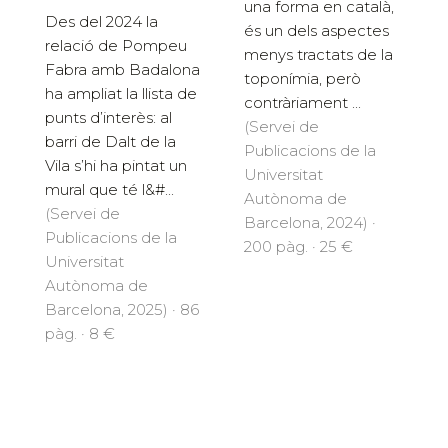
una forma en català,
Des del 2024 la
és un dels aspectes
relació de Pompeu
menys tractats de la
Fabra amb Badalona
toponímia, però
ha ampliat la llista de
contràriament ...
punts d’interès: al
(Servei de
barri de Dalt de la
Publicacions de la
Vila s’hi ha pintat un
Universitat
mural que té l&#...
Autònoma de
(Servei de
Barcelona, 2024) ·
Publicacions de la
200 pàg. · 25 €
Universitat
Autònoma de
Barcelona, 2025) · 86
pàg. · 8 €