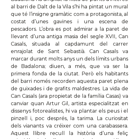
al barri de Dalt de la Vila s’hi ha pintat un mural
que té l’insigne gramàtic com a protagonista, al
costat d’unes gavines i una escena de
pescadors. L’obra es pot admirar a la paret de
llevant d’una antiga masia del segle XVII, Can
Casals, situada al capdamunt del carrer
enrajolat de Sant Sebastià. Can Casals va
marcar durant molts anys un dels límits urbans
de Badalona; diuen, a més, que va ser la
primera fonda de la ciutat. Però els habitants
del barri només recorden aquesta paret plena
de guixades i de grafits maldestres. La vida de
Can Casals (ara propietat de la família Casas) va
canviar quan Artur Gil, artista especialitzat en
dissenys fotorealistes, hi va plantar els peus i el
pinzell i, poc després, la tarima. La curiositat
dels vianants va créixer com una carabassera.
Aquest llibre recull la història d’una feliç