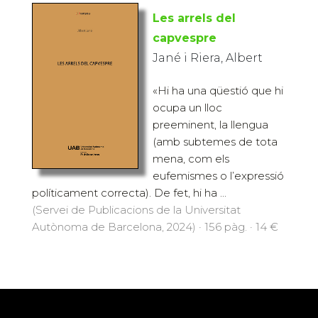
Les arrels del
capvespre
Jané i Riera, Albert
«Hi ha una qüestió que hi
ocupa un lloc
preeminent, la llengua
(amb subtemes de tota
mena, com els
eufemismes o l’expressió
políticament correcta). De fet, hi ha ...
(Servei de Publicacions de la Universitat
Autònoma de Barcelona, 2024) · 156 pàg. · 14 €