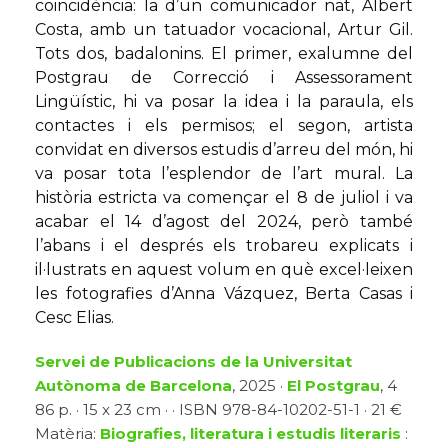
coincidència: la d’un comunicador nat, Albert
Costa, amb un tatuador vocacional, Artur Gil.
Tots dos, badalonins. El primer, exalumne del
Postgrau de Correcció i Assessorament
Lingüístic, hi va posar la idea i la paraula, els
contactes i els permisos; el segon, artista
convidat en diversos estudis d’arreu del món, hi
va posar tota l’esplendor de l’art mural. La
història estricta va començar el 8 de juliol i va
acabar el 14 d’agost del 2024, però també
l’abans i el després els trobareu explicats i
il·lustrats en aquest volum en què excel·leixen
les fotografies d’Anna Vázquez, Berta Casas i
Cesc Elias.
Servei de Publicacions de la Universitat
Autònoma de Barcelona
, 2025 ·
El Postgrau
, 4
86 p. · 15 x 23 cm · · ISBN 978-84-10202-51-1 · 21 €
Matèria:
Biografies, literatura i estudis literaris
: