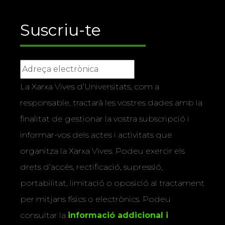
Suscriu-te
La Xarxa Vives d’Universitats, com a
responsable, tractarà les vostres dades amb la
finalitat de gestionar la vostra subscripció i
informar-vos dels actes i activitats que
organitza la Xarxa Vives. Podeu exercir els
drets d’accés, rectificació, supressió,
portabilitat, limitació o oposició al tractament
per mitjans físics o electrònics. Podeu
consultar la
informació addicional i