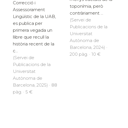
Correcció i
toponímia, però
Assessorament
contràriament ...
Lingüístic de la UAB,
(Servei de
es publica per
Publicacions de la
primera vegada un
Universitat
llibre que recull la
Autònoma de
història recent de la
Barcelona, 2024) ·
c...
200 pàg. · 10 €
(Servei de
Publicacions de la
Universitat
Autònoma de
Barcelona, 2025) · 88
pàg. · 5 €