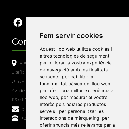
Fem servir cookies
Contacte
Aquest lloc web utilitza cookies i
altres tecnologies de seguiment
per millorar la vostra experiència
Xarxa Vives d'Universitats
de navegació amb les finalitats
Edifici Àgora
següents:
per habilitar la
Universitat Jaume I, local 10
funcionalitat bàsica del lloc web
,
per oferir una millor experiència al
Av. de Vicent Sos Baynat, s/n
lloc web
,
per mesurar el vostre
12071 Castelló de la Plana
interès pels nostres productes i
e-buc@vives.org
serveis i per personalitzar les
interaccions de màrqueting
,
per
+34 964 72 89 93
oferir anuncis més rellevants per a