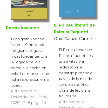
El Pirineu literari de
Poesía insomne
Palmira Jaquetti
Oriol Carazo, Carme
El epígrafe ?poesía
insomne? pretende
El Pirineu literari de
integrar categorías
Palmira Jaquetti és
líricas ligadas tanto a
una invitació a
la llegada del día
redescobrir el
como a la noche en
paisatge pirinenc a
vela. Los motivos que
través de la mirada
hallan expresión en la
sensible i poètica
poes...
d’una de les grans
(Edicions de la
figures de ...
Universitat de Lleida,
(Edicions de la
2025) · 248 pàg. · 24
Universitat de Lleida,