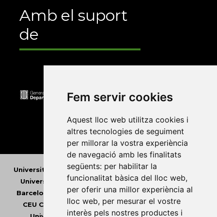
Amb el suport
de
Fem servir cookies
Aquest lloc web utilitza cookies i
altres tecnologies de seguiment
per millorar la vostra experiència
de navegació amb les finalitats
següents:
per habilitar la
Universitat Abat Oliba CEU
•
Universitat d'Alacant
•
funcionalitat bàsica del lloc web
,
Universitat d'Andorra
•
Universitat Autònoma de
per oferir una millor experiència al
Barcelona
•
Universitat de Barcelona
•
Universitat
lloc web
,
per mesurar el vostre
CEU Cardenal Herrera
•
Universitat de Girona
•
interès pels nostres productes i
Universitat de les Illes Balears
•
Universitat