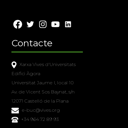
Contacte
Xarxa Vives d'Universitats
Edifici Àgora
Universitat Jaume I, local 10
Av. de Vicent Sos Baynat, s/n
12071 Castelló de la Plana
e-buc@vives.org
+34 964 72 89 93