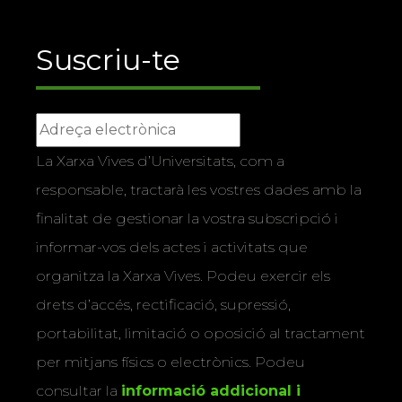
Suscriu-te
La Xarxa Vives d’Universitats, com a
responsable, tractarà les vostres dades amb la
finalitat de gestionar la vostra subscripció i
informar-vos dels actes i activitats que
organitza la Xarxa Vives. Podeu exercir els
drets d’accés, rectificació, supressió,
portabilitat, limitació o oposició al tractament
per mitjans físics o electrònics. Podeu
consultar la
informació addicional i