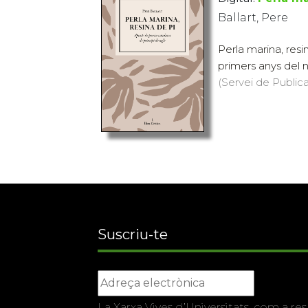
Ballart, Pere
Perla marina, res
primers anys del no
(Servei de Public
Suscriu-te
La Xarxa Vives d’Universitats, com a res