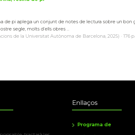
ina de pi aplega un conjunt de notes de lectura sobre un bon
stre segle, molts d’ells obres ...
acions de la Universitat Autònoma de Barcelona, 2025) · 176 pà
Enllaços
Programa de
ponsable, tractarà les