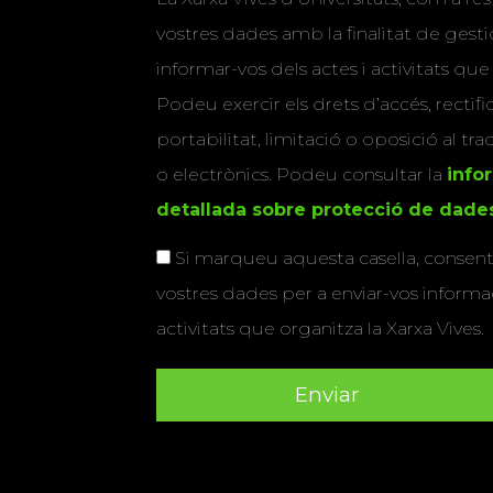
vostres dades amb la finalitat de gestio
informar-vos dels actes i activitats que
Podeu exercir els drets d’accés, rectifi
portabilitat, limitació o oposició al tr
o electrònics. Podeu consultar la
info
detallada sobre protecció de dade
Si marqueu aquesta casella, consenti
vostres dades per a enviar-vos informac
activitats que organitza la Xarxa Vives.