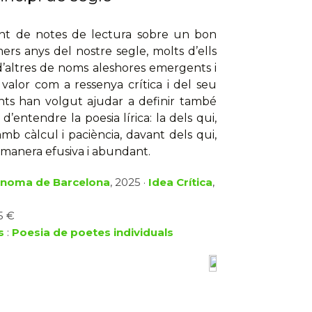
unt de notes de lectura sobre un bon
rs anys del nostre segle, molts d’ells
d’altres de noms aleshores emergents i
 valor com a ressenya crítica i del seu
unts han volgut ajudar a definir també
’entendre la poesia lírica: la dels qui,
mb càlcul i paciència, davant dels qui,
a manera efusiva i abundant.
tònoma de Barcelona
, 2025 ·
Idea Crítica
,
5 €
s
:
Poesia de poetes individuals