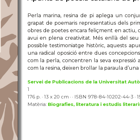
Perla marina, resina de pi aplega un conj
grapat de poemaris representatius dels prime
obres de poetes encara feliçment en actiu, 
avui en plena creativitat. Més enllà del seu
possible testimoniatge històric, aquests ap
una radical oposició entre dues concepcions d
com la perla, concentren la seva expressió a
com la resina, deixen brollar la paraula d’un
Servei de Publicacions de la Universitat Au
1
176 p. · 13 x 20 cm · · ISBN 978-84-10202-44-3 · 1
Matèria:
Biografies, literatura i estudis literari