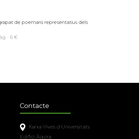
 grapat de poemaris representatius dels
g. · 6 €
Contacte
Xarxa Vives d'Universitats
Edifici Àgora