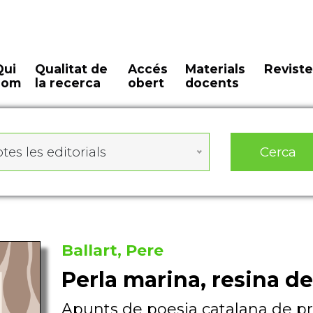
Qui
Qualitat de
Accés
Materials
Reviste
som
la recerca
obert
docents
Cerca
tes les editorials
Ballart, Pere
Perla marina, resina de
Apunts de poesia catalana de pr