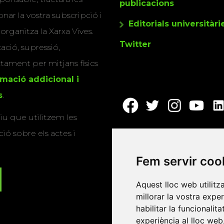
publicacions
nar la vostra subscripció i
Editorials universitàri
 organitza la Xarxa Vives.
Twitter
cació, supressió,
actament per mitjans físics
rmació addicional i
s
.
u que utilitzem les
ió sobre els actes i
Fem servir coo
Aquest lloc web utilitz
millorar la vostra expe
habilitar la funcionalit
experiència al lloc web