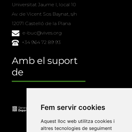
Universitat Jaume I, local 10
Av. de Vicent Sos Baynat, s/n
12071 Castelló de la Plana
e-buc@vives.org
+34 964 72 89 93
Amb el suport
de
Fem servir cookies
Aquest lloc web utilitza cookies i
altres tecnologies de seguiment