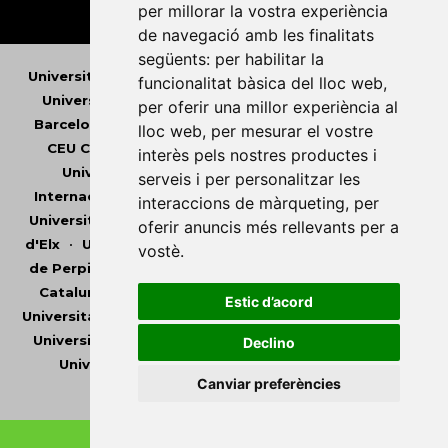
per millorar la vostra experiència
de navegació amb les finalitats
següents:
per habilitar la
Universitat Abat Oliba CEU
•
Universitat d'Alacant
•
funcionalitat bàsica del lloc web
,
Universitat d'Andorra
•
Universitat Autònoma de
per oferir una millor experiència al
Barcelona
•
Universitat de Barcelona
•
Universitat
lloc web
,
per mesurar el vostre
CEU Cardenal Herrera
•
Universitat de Girona
•
interès pels nostres productes i
Universitat de les Illes Balears
•
Universitat
serveis i per personalitzar les
Internacional de Catalunya
•
Universitat Jaume I
•
interaccions de màrqueting
,
per
Universitat de Lleida
•
Universitat Miguel Hernández
oferir anuncis més rellevants per a
d'Elx
•
Universitat Oberta de Catalunya
•
Universitat
vostè
.
de Perpinyà Via Domitia
•
Universitat Politècnica de
Catalunya
•
Universitat Politècnica de València
•
Estic d’acord
Universitat Pompeu Fabra
•
Universitat Ramon Llull
•
Universitat Rovira i Virgili
•
Universitat de Sàsser
•
Declino
Universitat de València
•
Universitat de Vic -
Canviar preferències
Universitat Central de Catalunya