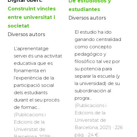
Digital obert:
De estudiosos y
Construint vincles
estudiantes
entre universitat i
Diversos autors
societat
El estudio ha ido
Diversos autors
ganando centralidad
como concepto
L’aprenentatge
pedagógico y
servei és una activitat
filosófico tal vez por
educativa que es
su potencia para
fonamenta en
separar la escuela (y
l’experiència de la
la universidad) de su
participació social
subordinación al
dels estudiants
progra...
durant el seu procés
(Publicacions i
de formac...
Edicions de la
(Publicacions i
Universitat de
Edicions de la
Barcelona, 2021) · 226
Universitat de
pàg. · 24 €
Barcelona, 2019) ·