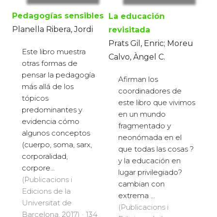
Pedagogías sensibles
La educación
Planella Ribera, Jordi
revisitada
Prats Gil, Enric; Moreu
Este libro muestra
Calvo, Àngel C.
otras formas de
pensar la pedagogía
Afirman los
más allá de los
coordinadores de
tópicos
este libro que vivimos
predominantes y
en un mundo
evidencia cómo
fragmentado y
algunos conceptos
neonómada en el
(cuerpo, soma, sarx,
que todas las cosas ?
corporalidad,
y la educación en
corpore...
lugar privilegiado?
(Publicacions i
cambian con
Edicions de la
extrema ...
Universitat de
(Publicacions i
Barcelona, 2017) · 134