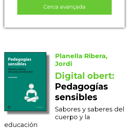
Cerca avançada
Planella Ribera,
Jordi
Digital obert:
Pedagogías
sensibles
Sabores y saberes del
cuerpo y la
educación