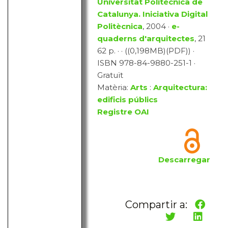
Universitat Politècnica de
Catalunya. Iniciativa Digital
Politècnica
, 2004 ·
e-
quaderns d'arquitectes
, 21
62 p. · · ((0,198MB)(PDF)) ·
ISBN 978-84-9880-251-1 ·
Gratuït
Matèria:
Arts
:
Arquitectura:
edificis públics
Registre OAI
Descarregar
Compartir a: