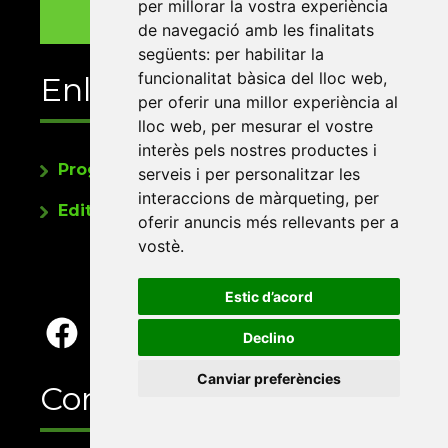
per millorar la vostra experiència
de navegació amb les finalitats
següents:
per habilitar la
funcionalitat bàsica del lloc web
,
Enllaços
per oferir una millor experiència al
lloc web
,
per mesurar el vostre
interès pels nostres productes i
Programa de publicacions
serveis i per personalitzar les
interaccions de màrqueting
,
per
Editorials universitàries a Twitter
oferir anuncis més rellevants per a
vostè
.
Estic d’acord
Declino
Canviar preferències
Contacte