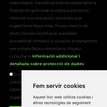
responsable, tractarà les vostres dades amb la
finalitat de gestionar la vostra subscripció i
informar-vos dels actes i activitats que
organitza la Xarxa Vives. Podeu exercir els
drets d’accés, rectificació, supressió,
portabilitat, limitació o oposició al tractament
per mitjans físics o electrònics. Podeu
consultar la
informació addicional i
detallada sobre protecció de dades
.
Si marqueu aquesta casella, consentiu que
utilitzem les vostres dades per a enviar-vos
Fem servir cookies
informació sobre els actes i activitats que
Aquest lloc web utilitza cookies i
organitza la Xarxa Vives.
altres tecnologies de seguiment